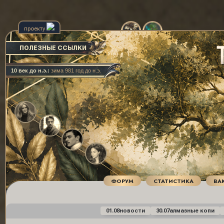
проекту
ПОЛЕЗНЫЕ ССЫЛКИ
10 век до н.э.:
зима 981 год до н.э.
ФОРУМ
СТАТИСТИКА
ВА
01.08
новости
30.07
алмазные копи