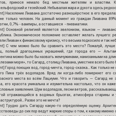
егов, принося немало бед местным жителям и властям. 
ельфолдский и тезейский. Небывалая жара и духота здесь редкост
ent] Население Лиавана достаточно разношёрстное: в его предела
 не только человек. На данный момент из граждан Лиавана 8
отни, 0,7% - вампиры, а оставшиеся - пневматики.
ent] Основной религией является эвелонизм, языком — лиава
ублика. Экономическое положение оставляет желать лучшего: 
ели Лиаван к финансовому кризису, что весьма подкосило и так не
ent] С чем можно было бы сравнить это место? Пожалуй, лучше
ц, полный драгоценных украшений, где города его — Альтаи
ентина можно было бы назвать жемчужинами, нанизанными на длинн
слезами моря», то Сагард, столицу Лиавана, уместнее всего было
ent] Город поющих вод, город-мечта, город-сказка... Как только н
го Пика трёх водопадов. Вряд ли когда-либо померкнет его 
расного места во всём Лациуме. Что и говорить — Сагард не 
а, его красота уникальна и изумительна настолько, что он ка
словные заявления. Шум водопадов, песни ветров, рассказывающи
гой отражающийся в водяных брызгах, атмосфера старины и 
аструктурой... Разве это не мечта?
ent] Трудно дать Сагарду какую-то определённую оценку. Архите
сствоведы до сих пор ведут жаркие споры о том, к какому именно с