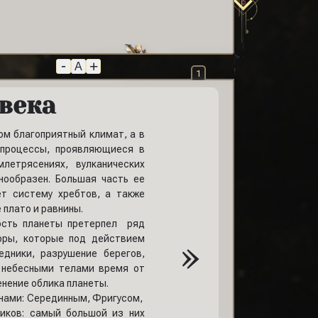
-
+
A
1
 века
ом благоприятный климат, а в
 процессы, проявляющиеся в
летрясениях, вулканических
нообразен. Большая часть ее
ет систему хребтов, а также
 плато и равнины.
ность планеты претерпел ряд
»
оры, которые под действием
дники, разрушение берегов,
с небесными телами время от
нение облика планеты.
анами: Серединным, Фригусом,
риков: самый большой из них