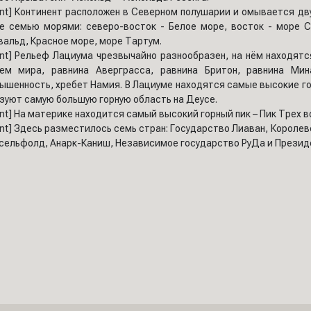
ent] Континент расположен в Северном полушарии и омывается дв
е семью морями: северо-восток - Белое море, восток - море С
вальд, Красное море, море Тартум.
ent] Рельеф Лациума чрезвычайно разнообразен, на нём находятс
ем мира, равнина Аверграсса, равнина Бритон, равнина Мин
ышенность, хребет Намия. В Лациуме находятся самые высокие го
зуют самую большую горную область на Деусе.
ent] На материке находится самый высокий горный пик – Пик Трех 
ent] Здесь разместилось семь стран: Государство Лиаван, Короле
ельфолд, Анарк-Каниш, Независимое государство РуДа и Президе