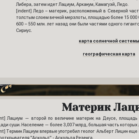
Либера, затем идет Лациум, Арканум, Камагуэй, Ледо.
[indent] Ледо – материк, расположенный в Северной час
толстым слоем вечной мерзлоты, площадью более 15 000 
600 – 550 млн. лет назад они были частями одного гиган
Сириус.
карта солнечной систем
географическая карта
Материк Лац
ent] Лациум — второй по величине материк на Деусе, площадь
ади суши. Население — более 3,007 млрд, большая часть которых
ent] Термин Лациум впервые употребил геолог Альберт Лицин еще 
ооткрывателя "Аскольд" - Аскольда Резенга.