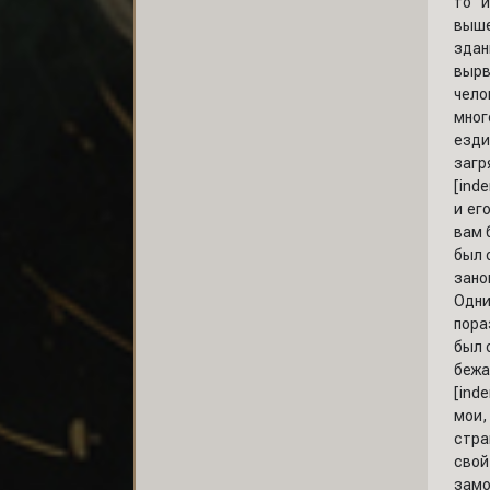
то и
выше
здан
вырв
чело
мног
езди
загр
[ind
и ег
вам 
был 
зано
Одни
пора
был 
бежа
[ind
мои,
стра
свой
замо