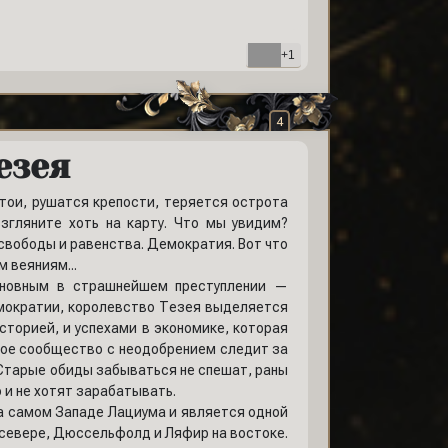
+1
4
езея
стои, рушатся крепости, теряется острота
згляните хоть на карту. Что мы увидим?
 свободы и равенства. Демократия. Вот что
 веяниям...
виновным в страшнейшем преступлении —
мократии, королевство Тезея выделяется
сторией, и успехами в экономике, которая
вое сообщество с неодобрением следит за
. Старые обиды забываться не спешат, раны
о и не хотят зарабатывать.
 на самом Западе Лациума и является одной
 севере, Дюссельфолд и Ляфир на востоке.