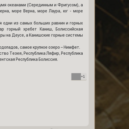
умя океанами (Серединным и Фригусом), а
ерна, море Верна, море Лаура, юг - море
я одни из самых больших равнин и горных
ар горный хребет Каниш, Болиссийская
ры на Деусе, а Канишские горные системы
водопадов, самое крупное озеро – Нимфет.
вство Тезея, Республика Ляфир, Республика
нтская Республика Болиссия.
+1