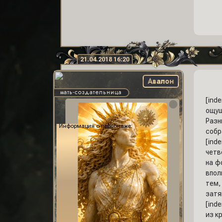
21.04.2018 16:20
Авалон
мать-создательница
[ind
ощущ
Разн
Информация о персонаже:
собр
[ind
четв
на ф
впол
тем,
затя
[ind
из к