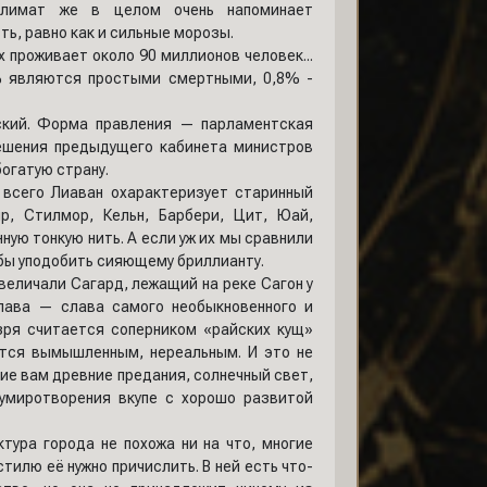
Климат же в целом очень напоминает
ь, равно как и сильные морозы.
х проживает около 90 миллионов человек...
9% являются простыми смертными, 0,8% -
нский. Форма правления — парламентская
решения предыдущего кабинета министров
богатую страну.
 всего Лиаван охарактеризует старинный
р, Стилмор, Кельн, Барбери, Цит, Юай,
ую тонкую нить. А если уж их мы сравнили
 бы уподобить сияющему бриллианту.
е величали Сагард, лежащий на реке Сагон у
слава — слава самого необыкновенного и
зря считается соперником «райских кущ»
жется вымышленным, нереальным. И это не
е вам древние предания, солнечный свет,
умиротворения вкупе с хорошо развитой
ктура города не похожа ни на что, многие
тилю её нужно причислить. В ней есть что-