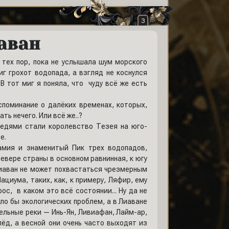
3
аван
о тех пор, пока не услышала шум морского
иг грохот водопада, а взгляд не коснулся
 В тот миг я поняла, что чуду всё же есть
оспоминание о далёких временах, которых,
ть нечего. Или всё же..?
седями стали королевство Тезея на юго-
е.
амия и знаменитый Пик трех водопадов,
вере страны в основном равнинная, к югу
Лиаван не может похвастаться чрезмерным
ациума, таких, как, к примеру, Ляфир, ему
с, в каком это всё состоянии... Ну да не
было бы экологических проблем, а в Лиаване
ельные реки — Инь-Ян, Ливиафан, Лайм-ар,
лёд, а весной они очень часто выходят из