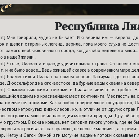
Республика Ли
ent] Мне говорили, чудес не бывает. И я верила им — верила, д
оя и шёпот старинных легенд, верила, пока моего слуха не дост
от самого необыкновенного города, когда-либо виденного мной...
о в нашей жизни...
ent] Что ж, Лиаван и вправду удивительная страна. Он словно в
т, и не было вовсе... Ведь ожившей сказке в современном мире дела
ent] Разместился Лиаван на самом севере Лациума, где его со
де, Дюссельфолд на юго-востоке, да бурные воды океана на север
ent] Самыми высокими точками в Лиаване являются хребет Н
ающийся одним из красивейших мест континента. Местность на се
на сменяется холмами. Как и любое современное государство, 
чеством нетронутых диких лесов, но, в отличие от других стран Л
ось сохранить многое из наследия матушки-природы. Другой вопро
м о грустном. В конце концов, нет сегодня такого уголка, где не 
вопросы затрагивают, как правило, не лесные массивы, а стремит
ар, Негру и Сагон. Зимой эти могучие водные потоки сковывает 