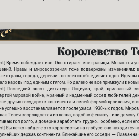
Королевство Т
ent] Время побеждает всё. Оно стирает все границы. Меняются у
ений. Нравы и мировоззрения тоже подвержены изменениям: в
ые страны, города, деревни... но всех их объединяет одно. Идеалы
ало народы под единым стягом. Но далеко не все примкнули к новым
ent] Последний оплот диктатуры Лациума, край, признанный 
ёртой мировой войне, мрачный и надменный сосед любителей де
оне других государств континента и своей формой правления, и и
не успешно восстанавливается после ужаса 1930-ых годов. Миро
 как Тезея возрождается из пепла, подобно фениксу... или демону
гиваются долго, а доверие заработать трудно... особенно, если ег
ent] Вы легко найдёте это королевство на глобусе: оно находится
рупнейших держав континента. Ближайшие его соседи — Лиаван на