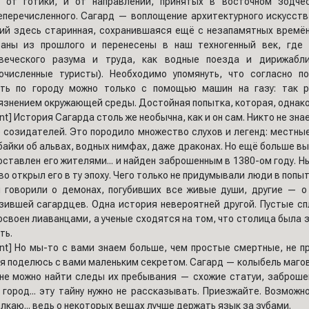
 от готики, и от направлений, принятых в восточном зодче
перечисленного. Сагард — воплощение архитектурного искусства
ий здесь старинная, сохранившаяся ещё с незапамятных времён.
аны из прошлого и перенесены в наш техногенный век, где
веческого разума и труда, как водные поезда и дирижабл
очисленные туристы). Необходимо упомянуть, что согласно п
ть по городу можно только с помощью машин на газу: так 
язнением окружающей среды. Достойная попытка, которая, однако, 
ent] История Сагарда столь же необычна, как и он сам. Никто не зна
о созидателей. Это породило множество слухов и легенд: местны
байки об альвах, водных нимфах, даже драконах. Но ещё больше в
оставлен его жителями... и найден заброшенным в 1380-ом году. 
во открыл его в ту эпоху. Чего только не придумывали люди в попы
 говорили о демонах, погубивших все живые души, другие — о
зившей сагардцев. Одна история невероятней другой. Пустые сп
освоен лиаванцами, а ученые сходятся на том, что столица была 
ть.
ent] Но мы-то с вами знаем больше, чем простые смертные, не п
 я поделюсь с вами маленьким секретом. Сагард — колыбель магов
не можно найти следы их пребывания — схожие статуи, заброше
 город... эту тайну нужно не рассказывать. Приезжайте. Возможн
лкаю... ведь о некоторых вещах лучше держать язык за зубами.