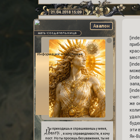
21.04.2018 15:09
Авалон
мать-создательница
[ind
приб
крас
Информация о персонаже:
мест
[ind
може
[ind
запа
[ind
счит
же о
коли
удал
Фон профиля:
буде
Ты приходишь и спрашиваешь у меня,
эти 
Авалон
, я хочу справедливости, я хочу
Ян-В
пост. Но ты просишь без уважения, ты не