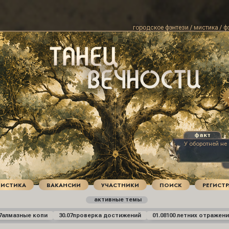
городское фэнтези / мистика / ф
У оборотней не 
ТИСТИКА
ВАКАНСИИ
УЧАСТНИКИ
ПОИСК
РЕГИСТ
активные темы
7
алмазные копи
30.07
проверка достижений
01.08
100 летних отражени