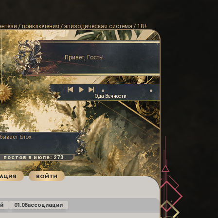
энтези / приключения / эпизодическая система / 18+
Привет, Гость!
Ода Вечности
бывает блох.
РАЦИЯ
ВОЙТИ
й
01.08
ассоциации