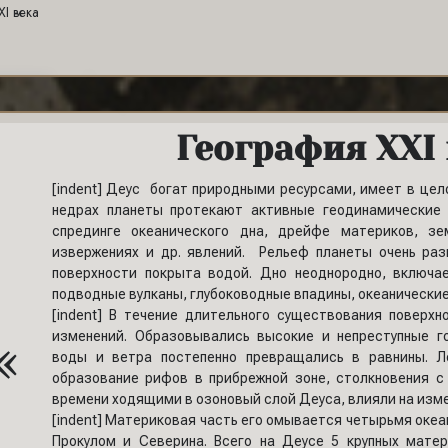
XI века
География XXI
[indent] Деус богат природными ресурсами, имеет в цел
недрах планеты протекают активные геодинамические
спрединге океанического дна, дрейфе материков, зем
извержениях и др. явлений. Рельеф планеты очень раз
поверхности покрыта водой. Дно неоднородно, включа
подводные вулканы, глубоководные впадины, океанические
[indent] В течение длительного существования поверх
«
изменений. Образовывались высокие и непреступные г
воды и ветра постепенно превращались в равнины. Ле
образование рифов в прибрежной зоне, столкновения 
времени ходящими в озоновый слой Деуса, влияли на изме
[indent] Материковая часть его омывается четырьмя оке
Прокулом и Северина. Всего на Деусе 5 крупных мате