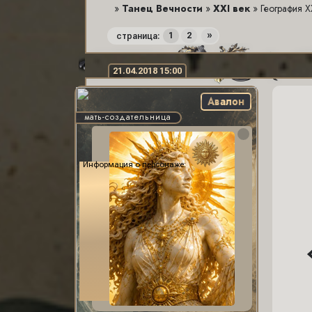
»
Танец Вечности
»
XXI век
»
География X
1
2
»
страница:
21.04.2018 15:00
Авалон
мать-создательница
Информация о персонаже: