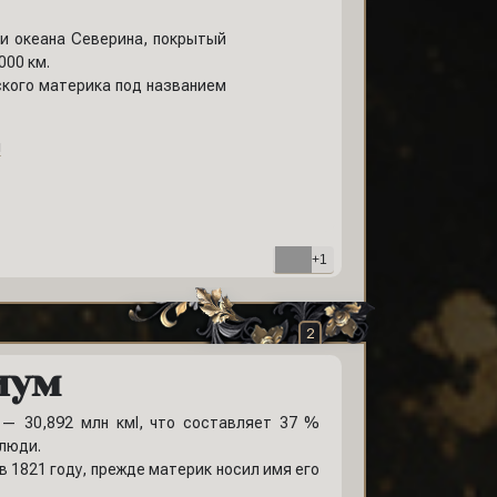
ти океана Северина, покрытый
000 км.
тского материка под названием
ы
+1
2
иум
 — 30,892 млн кмІ, что составляет 37 %
 люди.
в 1821 году, прежде материк носил имя его