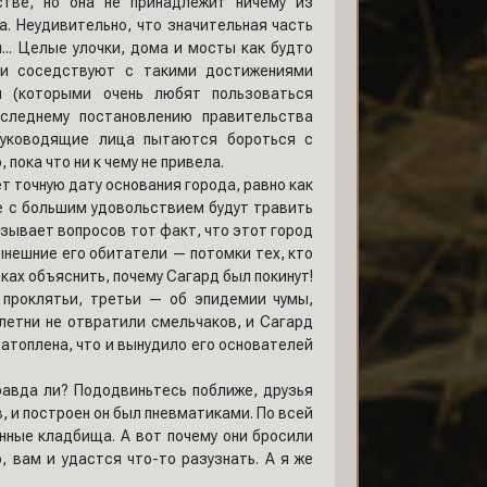
стве, но она не принадлежит ничему из
. Неудивительно, что значительная часть
.. Целые улочки, дома и мосты как будто
 и соседствуют с такими достижениями
и (которыми очень любят пользоваться
оследнему постановлению правительства
руководящие лица пытаются бороться с
пока что ни к чему не привела.
ет точную дату основания города, равно как
е с большим удовольствием будут травить
ызывает вопросов тот факт, что этот город
Нынешние его обитатели — потомки тех, кто
тках объяснить, почему Сагард был покинут!
 проклятьи, третьи — об эпидемии чумы,
летни не отвратили смельчаков, и Сагард
затоплена, что и вынудило его основателей
равда ли? Пододвиньтесь поближе, друзья
, и построен он был пневматиками. По всей
нные кладбища. А вот почему они бросили
о, вам и удастся что-то разузнать. А я же