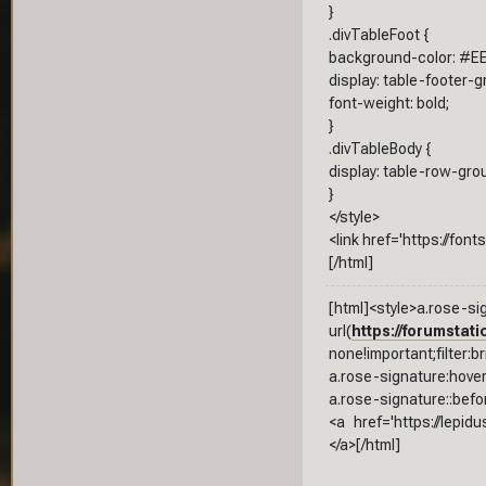
}
.divTableFoot {
background-color: #EE
display: table-footer-g
font-weight: bold;
}
.divTableBody {
display: table-row-gro
}
</style>
<link href='https://fon
[/html]
[html]<style>a.rose-si
url(
https://forumstati
none!important;filter:br
a.rose-signature:hover 
a.rose-signature::befor
<a href='https://lepid
</a>[/html]