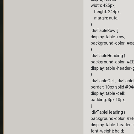
width: 425px;
height: 244px;
margin: auto;
}
.divTableRow {
display: table-row;
background-color: #e
}
.divTableHeading {
background-color: #EE
display: table-header-
}
.divTableCell, .divTabl
border: 10px solid #94
display: table-cell;
padding: 3px 10px;
}
.divTableHeading {
background-color: #EE
display: table-header-
font-weight: bold;