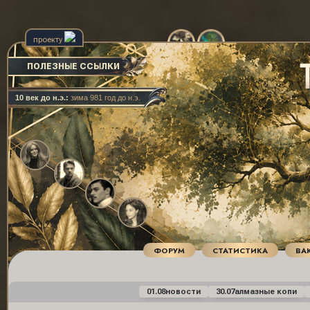
проекту
ПОЛЕЗНЫЕ ССЫЛКИ
10 век до н.э.:
зима 981 год до н.э.
ФОРУМ
СТАТИСТИКА
ВА
01.08
новости
30.07
алмазные копи