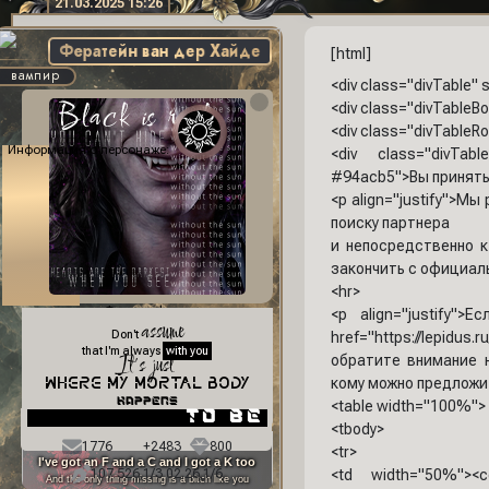
21.03.2025 15:26
Фератейн ван дер Хайде
[html]
вампир
<div class="divTable" 
<div class="divTableB
<div class="divTableR
Информация о персонаже:
<div class="divTable
#94acb5">Вы приняты!
<p align="justify">М
поиску партнера
и непосредственно к
закончить с официал
<hr>
Фон профиля:
<p align="justify
assume
Don't
href="https://lepidu
that I'm always
with you
It's just
обратите внимание на
кому можно предложит
where my mortal body
happens
<table width="100%">
to be
<tbody>
1776
+2483
800
<tr>
I've got an F and a C and I got a K too
107 526,1/3 02.26,1/6
<td width="50%"><ce
And the only thing missing is a bitch like you