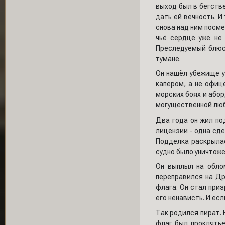
выход был в бегстве
дать ей вечность. И
снова над ним посм
чьё сердце уже не 
Преследуемый блюст
тумане.
Он нашёл убежище у
капером, а не офиц
морских боях и абор
могущественной любо
Два года он жил по
лицензии - одна сде
Подделка раскрылась
судно было уничтожен
Он выплыл на обло
переправился на Др
флага. Он стал при
его ненависть. И ес
Так родился пират. 
флаг был проклятье