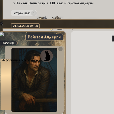
»
Танец Вечности
»
XIX век
»
Рейстен Алдерли
1
страница:
21.03.2025 03:06
Рейстен Алдерли
вампир
Информация о персонаже: