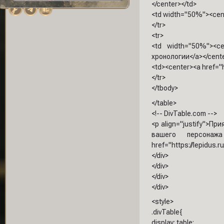
</center></td>
<td width="50%"><cent
</tr>
<tr>
<td width="50%"><ce
хронологии</a></cente
<td><center><a href="
</tr>
</tbody>
</table>
<!-- DivTable.com -->
<p align="justify">П
вашего персона
href="https://lepidus.
</div>
</div>
</div>
</div>
<style>
.divTable{
display: table;