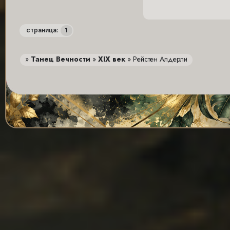
1
страница:
»
Танец Вечности
»
XIX век
»
Рейстен Алдерли