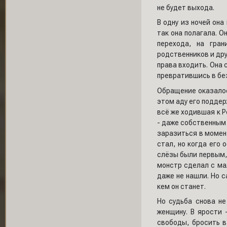
не будет выхода.
В одну из ночей она
так она полагала. О
перехода, на гра
родственников и дру
права входить. Она 
превратившись в бе
Обращение оказалос
этом аду его подде
всё же ходившая к 
- даже собственным 
заразиться в момент
стал, но когда его 
слёзы были первым, 
монстр сделал с ма
даже не нашли. Но с
кем он станет.
Но судьба снова не
женщину. В ярости 
свободы, бросить в