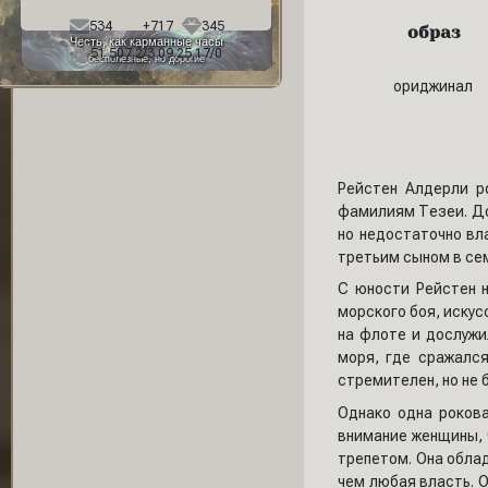
Фон профиля:
534
+717
345
образ
Честь, как карманные часы
51 507,2/3 09.25,17/0
бесполезные, но дорогие
ориджинал
Рейстен Алдерли р
фамилиям Тезеи. До
но недостаточно вл
третьим сыном в сем
С юности Рейстен н
морского боя, иску
на флоте и дослужи
моря, где сражался
стремителен, но не 
Однако одна рокова
внимание женщины, 
трепетом. Она облад
чем любая власть. О