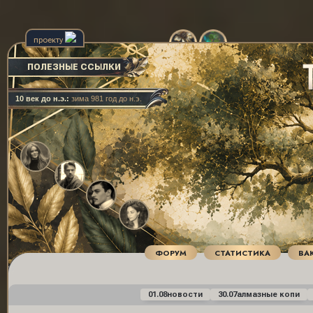
проекту
ПОЛЕЗНЫЕ ССЫЛКИ
10 век до н.э.:
зима 981 год до н.э.
ФОРУМ
СТАТИСТИКА
ВА
01.08
новости
30.07
алмазные копи