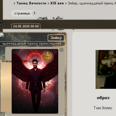
»
Танец Вечности
»
XIX век
»
Зийир, одиннадцатый принц 
1
страница:
24.05.2026 00:00
Зийир
одиннадцатый принц преисподней
Информация о персонаже:
образ
Том Эллис