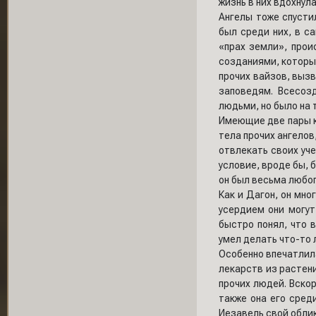
жизнь в них вдохнула
Ангелы тоже спусти
был среди них, в с
«прах земли», про
созданиями, которые
прочих вайзов, выз
заповедям. Всесоз
людьми, но было на т
Имеющие две пары кр
тела прочих ангелов
отвлекать своих уч
условие, вроде бы, 
он был весьма любоп
Как и Дагон, он мно
усердием они могут
быстро понял, что 
умел делать что-то 
Особенно впечатлила
лекарств из растен
прочих людей. Вскор
также она его среди
Иезавель свой облик