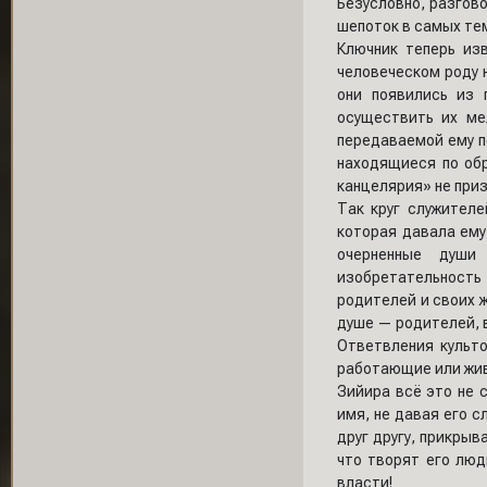
Безусловно, разгов
шепоток в самых тем
Ключник теперь изв
человеческом роду н
они появились из 
осуществить их ме
передаваемой ему п
находящиеся по обр
канцелярия» не приз
Так круг служителе
которая давала ему
очерненные души
изобретательность
родителей и своих ж
душе — родителей, в
Ответвления культо
работающие или жив
Зийира всё это не с
имя, не давая его с
друг другу, прикры
что творят его люд
власти!