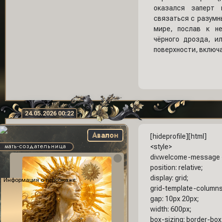
оказался заперт 
связаться с разум
мире, послав к н
чёрного дрозда, 
поверхности, включа
24.05.2026 00:22
Авалон
[hideprofile][html]
мать-создательница
<style>
div.welcome-message 
position: relative;
display: grid;
Информация о персонаже:
grid-template-columns:
gap: 10px 20px;
width: 600px;
box-sizing: border-box