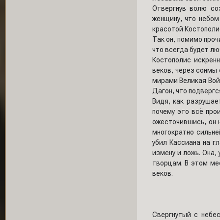
Отвергнув волю со
женщину, что небом
красотой Костополи
Так он, помимо проч
что всегда будет лю
Костополис искренн
веков, через сонмы
мирами Великая Войн
Дагон, что подверг
Видя, как разрушае
почему это всё прои
ожесточившись, он 
многократно сильне
убил Кассиана на г
измену и ложь. Она,
творцам. В этом ме
веков.
Свергнутый с небес