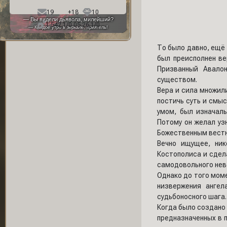
Фон профиля:
19
+18
10
— Вы видели дьявола, милейший?
1 542,1/0 05.26,1/0
— Каждое утро в зеркале, приятель!
То было давно, ещё 
был преисполнен ве
Призванный Авало
существом.
Вера и сила множили
постичь суть и смы
умом, был изначал
Потому он желал уз
Божественным вестн
Вечно ищущее, ник
Костополиса и сдел
самодовольного неве
Однако до того мом
низвержения ангел
судьбоносного шага.
Когда было создано 
предназначенных в п