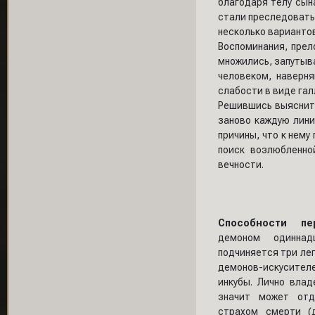
благодаря телу сын
стали преследовать 
несколько вариантов
Воспоминания, прел
множились, запутыва
человеком, наверн
слабости в виде гал
Решившись выяснить
заново каждую лини
причины, что к нему
поиск возлюбленно
вечности.
Способности пе
демоном одиннад
подчиняется три ле
демонов-искусите
инкубы. Лично вла
значит может от
страхом смерти (