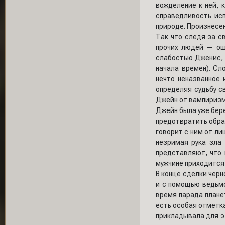
вожделение к ней, 
справедливость исп
природе. Произнесен
Так что следя за с
прочих людей — оши
слабостью Дженис, т
начала времен). Сл
нечто неназванное 
определяя судьбу с
Джейн от вампиризм
Джейн была уже бер
предотвратить обра
говорит с ним от ли
незримая рука зла
представляют, что 
мужчине приходится 
В конце сделки черн
и с помощью ведьмо
время парада планет
есть особая отметка
прикладывала для эт