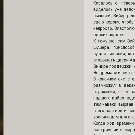
Казалось, он тепер
виделось уже дело
сыновей, Зийир реш
свою корону, чтобы
непросто. Властолю
адских лордов.
К тому же, сам Зи
шушера, приспосо
существования, кот
открывать двери Ада
Зийире поддержки, ж
Не дремали и светлы
В конечном счете о
размножил в века
отражений, ныне з
падшего вайза наде
там навеки, вырвав
с его паствой и ли
хранилищем для его
Когда ход времени
застрявший в мирах