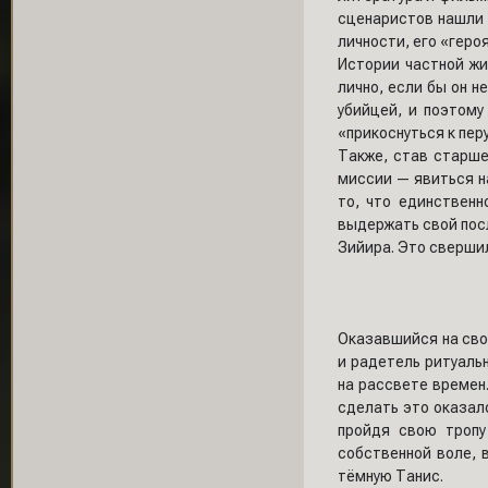
сценаристов нашли 
личности, его «геро
Истории частной жи
лично, если бы он 
убийцей, и поэтому
«прикоснуться к перу
Также, став старше
миссии — явиться на
то, что единственн
выдержать свой посл
Зийира. Это сверши
Оказавшийся на своб
и радетель ритуаль
на рассвете времен.
сделать это оказало
пройдя свою тропу
собственной воле, 
тёмную Танис.