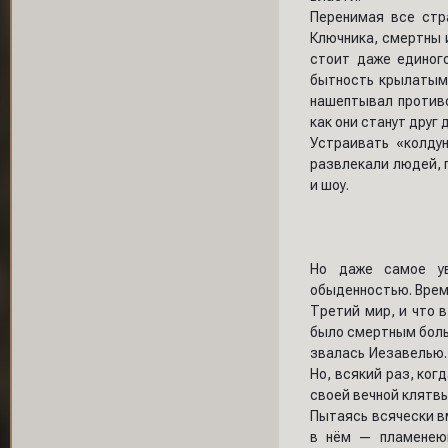
Перенимая все стр
Ключника, смертны и
стоит даже единог
бытность крылатым,
нашептывал противо
как они станут друг 
Устраивать «колдун
развлекали людей, 
и шоу.
Но даже самое ув
обыденностью. Время
Третий мир, и что 
было смертным больш
звалась Иезавелью. 
Но, всякий раз, ког
своей вечной клятвы
Пытаясь всячески в
в нём — пламенеющ