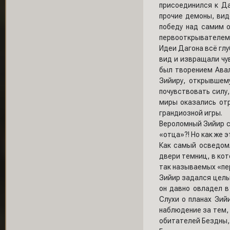
присоединился к Да
прочие демоны, вид
победу над самим 
первооткрывателем
Идеи Дагона всё глу
вид и извращали чу
был творением Авало
Зийиру, открывшему
почувствовать силу,
миры оказались отр
грандиозной игры.
Вероломный Зийир са
«отца»?! Но как же 
Как самый осведомл
двери темниц, в ко
так называемых «пе
Зийир задался цель
он давно овладел в
Слухи о планах Зий
наблюдение за тем, 
обитателей Бездны,