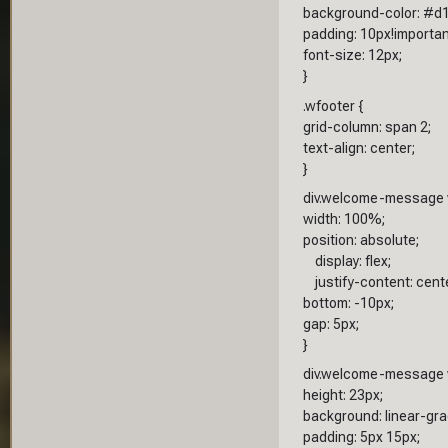
background-color: #d1
padding: 10px!importan
font-size: 12px;
}
.wfooter {
grid-column: span 2;
text-align: center;
}
div.welcome-message w
width: 100%;
position: absolute;
display: flex;
justify-content: cente
bottom: -10px;
gap: 5px;
}
div.welcome-message w
height: 23px;
background: linear-grad
padding: 5px 15px;