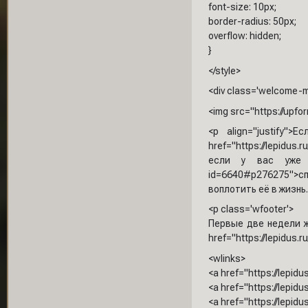
font-size: 10px;
border-radius: 50px;
overflow: hidden;
}
</style>
<div class='welcome-m
<img src="https://upfo
<p align="justify
href="https://lepidu
если у вас уже им
id=6640#p276275">с
воплотить её в жизнь.
<p class='wfooter'>
Первые две недели ж
href="https://lepidus.
<wlinks>
<a href="https://lepi
<a href="https://lepi
<a href="https://lepi