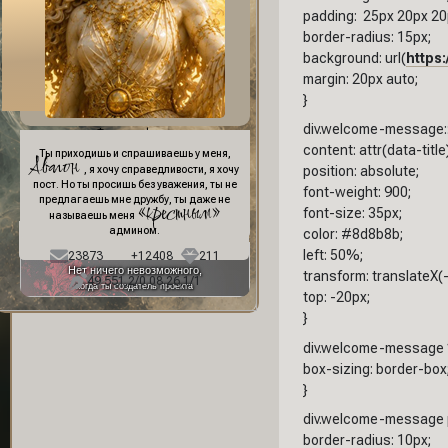
padding: 25px 20px 20
border-radius: 15px;
background: url(
https:
margin: 20px auto;
}
div.welcome-message::
Фон профиля:
content: attr(data-title)
Ты приходишь и спрашиваешь у меня,
Авалон
position: absolute;
, я хочу справедливости, я хочу
пост. Но ты просишь без уважения, ты не
font-weight: 900;
предлагаешь мне дружбу, ты даже не
«крестным»
font-size: 35px;
называешь меня
админом.
color: #8d8b8b;
left: 50%;
23873
+12408
211
Нет ничего невозможного,
transform: translateX(
49 551,2/0 08.26,1/1
когда ты создатель проекта
top: -20px;
}
div.welcome-message *
box-sizing: border-box
}
div.welcome-message 
border-radius: 10px;