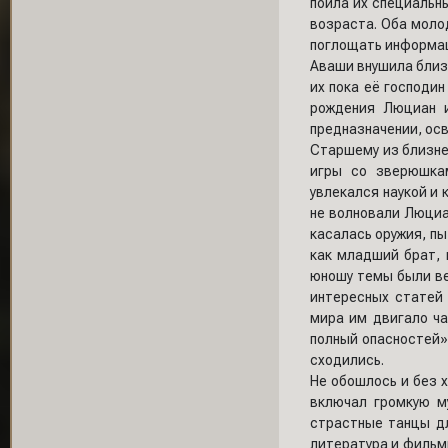
поила их специальн
возраста. Оба моло
поглощать информац
Аваши внушила близ
их пока её господин
рождения Люциан и
предназначении, осв
Старшему из близне
игры со зверюшка
увлекался наукой и 
не волновали Люциан
касалась оружия, пы
как младший брат, 
юношу темы были ве
интересных статей
мира им двигало ча
полный опасностей»
сходились.
Не обошлось и без 
включал громкую м
страстные танцы д
литература и фильмы