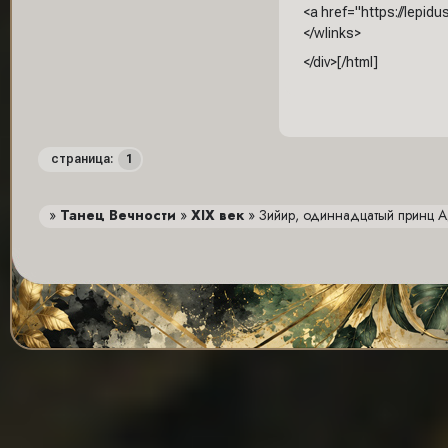
<a href="https://lepid
</wlinks>
</div>[/html]
1
страница:
»
Танец Вечности
»
XIX век
»
Зийир, одиннадцатый принц 