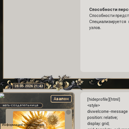
Способности перс
Способности предс
Специализируется 
узлов.
28.05.2026 21:43
Авалон
[hideprofile][html]
мать-создательница
<style>
div.welcome-message 
position: relative;
display: grid;
Информация о персонаже: