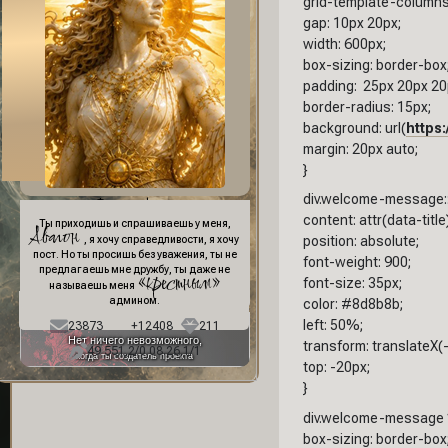
grid-template-columns:
gap: 10px 20px;
width: 600px;
box-sizing: border-box
padding: 25px 20px 20
border-radius: 15px;
background: url(
https:
margin: 20px auto;
}
div.welcome-message::
Фон профиля:
content: attr(data-title)
Ты приходишь и спрашиваешь у меня,
Авалон
position: absolute;
, я хочу справедливости, я хочу
пост. Но ты просишь без уважения, ты не
font-weight: 900;
предлагаешь мне дружбу, ты даже не
«крестным»
font-size: 35px;
называешь меня
админом.
color: #8d8b8b;
left: 50%;
23873
+12408
211
Нет ничего невозможного,
transform: translateX(
49 551,2/0 08.26,1/1
когда ты создатель проекта
top: -20px;
}
div.welcome-message *
box-sizing: border-box