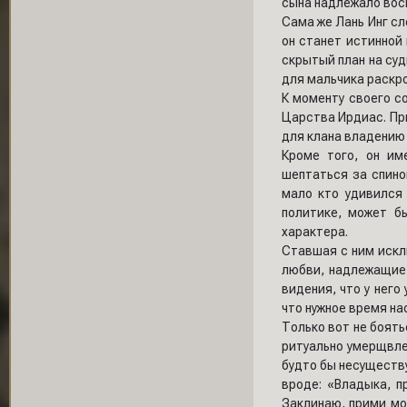
сына надлежало вос
Сама же Лань Инг сл
он станет истинной
скрытый план на суд
для мальчика раскр
К моменту своего с
Царства Ирдиас. При
для клана владению 
Кроме того, он им
шептаться за спиной
мало кто удивился 
политике, может б
характера.
Ставшая с ним искл
любви, надлежащие 
видения, что у него
что нужное время на
Только вот не боят
ритуально умерщвле
будто бы несуществу
вроде: «Владыка, п
Заклинаю, прими мо