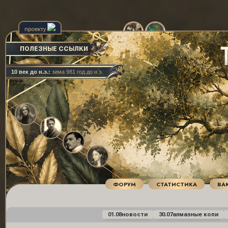
проекту
ПОЛЕЗНЫЕ ССЫЛКИ
10 век до н.э.:
зима 981 год до н.э.
ФОРУМ
СТАТИСТИКА
ВА
01.08
новости
30.07
алмазные копи