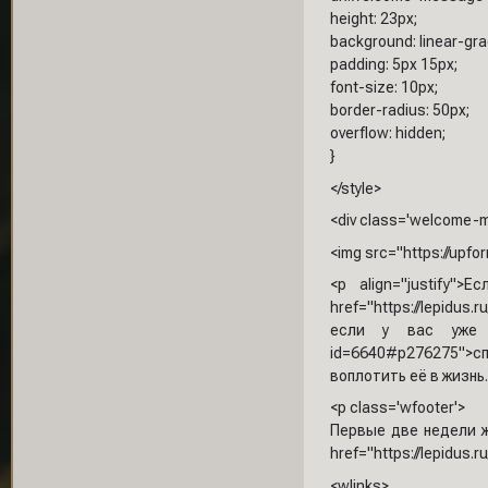
height: 23px;
background: linear-grad
padding: 5px 15px;
font-size: 10px;
border-radius: 50px;
overflow: hidden;
}
</style>
<div class='welcome-m
<img src="https://upfo
<p align="justify
href="https://lepidu
если у вас уже им
id=6640#p276275">с
воплотить её в жизнь.
<p class='wfooter'>
Первые две недели ж
href="https://lepidus.
<wlinks>