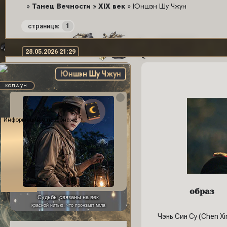
»
Танец Вечности
»
XIX век
»
Юншэн Шу Чжун
1
страница:
28.05.2026 21:29
Юншэн Шу Чжун
колдун
Информация о персонаже:
образ
Фон профиля:
Судьбы связаны на век
красной нитью, что пронзает мгла
Чэнь Син Су (Chen Xi