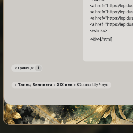
<a href="https://lepi
<a href="https://lepi
<a href="https://lepi
<a href="https://lepid
</wlinks>
</div>[/html]
1
страница:
»
Танец Вечности
»
XIX век
»
Юншэн Шу Чжун