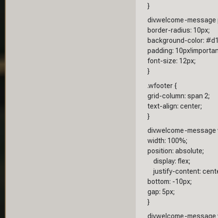
}
div.welcome-message 
border-radius: 10px;
background-color: #d1
padding: 10px!importan
font-size: 12px;
}
.wfooter {
grid-column: span 2;
text-align: center;
}
div.welcome-message w
width: 100%;
position: absolute;
display: flex;
justify-content: cente
bottom: -10px;
gap: 5px;
}
div.welcome-message w