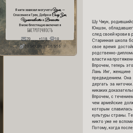
Узла
Я нити завязал могучего
, —
Силу Зла
Спасение и Грех, Добро и
,
Изменчивость
Вечность
и
Шу Чжун, родивший
В мою блестящую включил я
Юншэн, обладавшег
быстротечность
след своей крови в
70
+118
10
Старинная школа бо
20 549,2/1 07.26,3/16
свое время достой
родственно-диплом
власти на протяжени
Впрочем, теперь эт
Лань Инг, женщине
предвидением. Она
дергать за ниточки
никаких доказатель
Впрочем, с течение
чем армейские долж
которым славилась
культуры страны. Т
никто уже не вспом
Потому, когда после