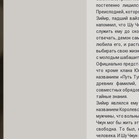
постепенно лишил
Преисподней, которо
Зийир, падший вайз
напомнил, что Шу Чж
служить ему до ск
отвечать, демон сам
любила его, и раст
выбирать свою жизн
с молодым шабашит
Официально предста
что кроме клана Ю
названием «Путь Ту
древних фамилий,
совместных обрядов.
тайные знания.
Зийир являлся ему
названием Королевс
мужчины, что вольны
Чжун мог бы жить э
свободна. То был, 
человека. И Шу Чжун 