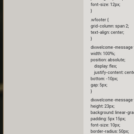
font-size: 12px;
}
.wfooter {
grid-column: span 2;
text-align: center;
}
div.welcome-message w
width: 100%;
position: absolute;
display: flex;
justify-content: cente
bottom: -10px;
gap: 5px;
}
div.welcome-message w
height: 23px;
background: linear-grad
padding: 5px 15px;
font-size: 10px;
border-radius: 50px;