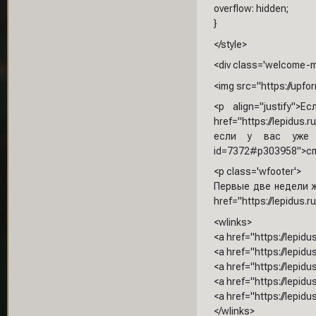
overflow: hidden;
}
</style>
<div class='welcome-m
<img src="https://upfo
<p align="justify
href="https://lepidu
если у вас уже им
id=7372#p303958">спи
<p class='wfooter'>
Первые две недели ж
href="https://lepidus.
<wlinks>
<a href="https://lepi
<a href="https://lepid
<a href="https://lepi
<a href="https://lepi
<a href="https://lepid
</wlinks>