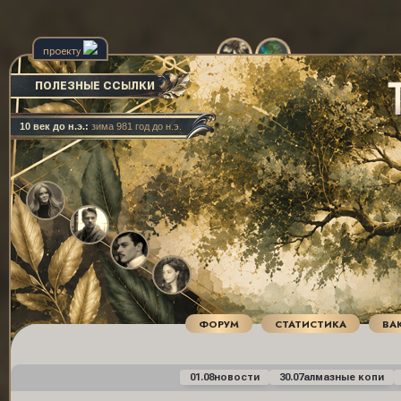
проекту
ПОЛЕЗНЫЕ ССЫЛКИ
10 век до н.э.:
зима 981 год до н.э.
ФОРУМ
СТАТИСТИКА
ВА
01.08
новости
30.07
алмазные копи