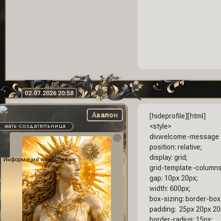
02.07.2026 20:58
Авалон
[hideprofile][html]
мать-создательница
<style>
div.welcome-message 
position: relative;
display: grid;
Информация о персонаже:
grid-template-columns:
gap: 10px 20px;
width: 600px;
box-sizing: border-box
padding: 25px 20px 20
border-radius: 15px;