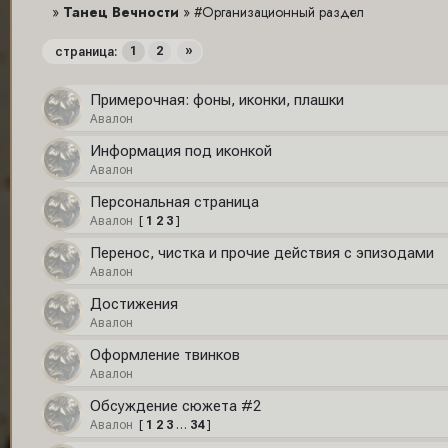
»
Танец Вечности
»
#Организационный раздел
1
2
»
страница:
Примерочная: фоны, иконки, плашки
Авалон
Информация под иконкой
Авалон
Персональная страница
Авалон
[
1
2
3
]
Перенос, чистка и прочие действия с эпизодами
Авалон
Достижения
Авалон
Оформление твинков
Авалон
Обсуждение сюжета #2
Авалон
[
1
2
3
…
34
]