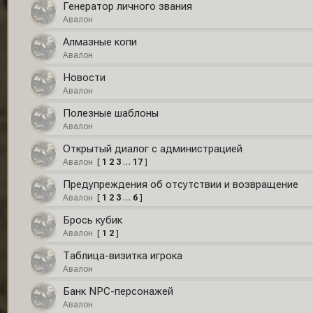
Генератор личного звания
Авалон
Алмазные копи
Авалон
Новости
Авалон
Полезные шаблоны
Авалон
Открытый диалог с администрацией
Авалон
[
1
2
3
…
17
]
Предупреждения об отсутствии и возвращение
Авалон
[
1
2
3
…
6
]
Брось кубик
Авалон
[
1
2
]
Таблица-визитка игрока
Авалон
Банк NPC-персонажей
Авалон