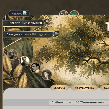
проекту
ПОЛЕЗНЫЕ ССЫЛКИ
10 век до н.э.:
зима 981 год до н.э.
ФОРУМ
СТАТИСТИКА
ВА
01.08
новости
30.07
алмазные копи