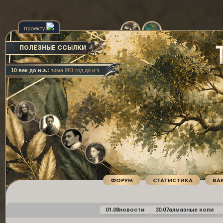
проекту
ПОЛЕЗНЫЕ ССЫЛКИ
10 век до н.э.:
зима 981 год до н.э.
ФОРУМ
СТАТИСТИКА
ВА
01.08
новости
30.07
алмазные копи