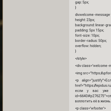
gap: 5px;
}
div.welcome-message w
height: 23px;
background: linear-grad
padding: 5px 15px;
font-size: 10px;
border-radius: 50px;
overflow: hidden;
}
</style>
<div class='welcome-m
<img src="https://upfo
<p align="justify
href="https://lepidu
если у вас уже им
id=6640#p276275">с
воплотить её в жизнь.
<p class='wfooter'>