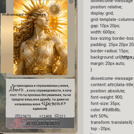
div.welcome-message 
position: relative;
display: grid;
Информация о персонаже:
grid-template-columns:
gap: 10px 20px;
width: 600px;
box-sizing: border-box
padding: 25px 20px 20
border-radius: 15px;
background: url(
https:
margin: 20px auto;
}
div.welcome-message::
Фон профиля:
content: attr(data-title)
Ты приходишь и спрашиваешь у меня,
Авалон
position: absolute;
, я хочу справедливости, я хочу
пост. Но ты просишь без уважения, ты не
font-weight: 900;
предлагаешь мне дружбу, ты даже не
«крестным»
font-size: 35px;
называешь меня
админом.
color: #8d8b8b;
left: 50%;
23873
+12408
211
Нет ничего невозможного,
transform: translateX(
49 551,2/0 08.26,1/1
когда ты создатель проекта
top: -20px;