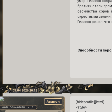
умер, Гиллеон собр
братья» стали про
бесчинства сэров 
окрестными селениям
Гиллеон решил, что 
Способности перс
05.04.2026 20:12
Авалон
[hideprofile][html]
мать-создательница
<style>