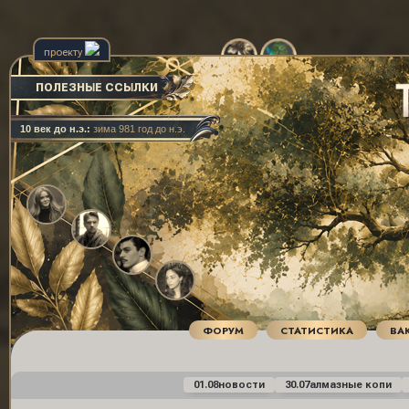
проекту
ПОЛЕЗНЫЕ ССЫЛКИ
10 век до н.э.:
зима 981 год до н.э.
ФОРУМ
СТАТИСТИКА
ВА
01.08
новости
30.07
алмазные копи