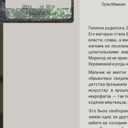
Фон профиля:
Оуэн Маккен
15
+5
10
не всё то золото
0 495,0/0 06.25,0/0
что я украл
Гиллеон родился в 
Его матерью стала 
власти, славы, а вм
изгнана из поселен
целительскими зна
Морихэд её не приют
беременной и роды н
Мальчик не многое 
обрывочных сведени
детства прозывали 
искусству: в прош
некрофагов — так п
ходячих мертвецов, 
Это была свободная
земли одна за дру
набеги на соседние