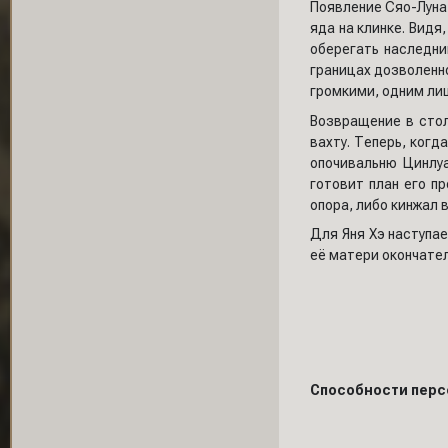
Появление Сяо-Луна,
яда на клинке. Видя
оберегать наследни
границах дозволенно
громкими, одним лиш
Возвращение в стол
вахту. Теперь, когд
опочивальню Цинлуа
готовит план его п
опора, либо кинжал в
Для Яня Хэ наступа
её матери окончател
Способности перс