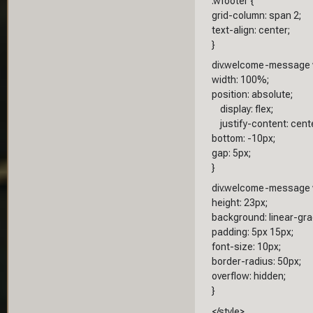
.wfooter {
grid-column: span 2;
text-align: center;
}
div.welcome-message w
width: 100%;
position: absolute;
display: flex;
justify-content: cente
bottom: -10px;
gap: 5px;
}
div.welcome-message w
height: 23px;
background: linear-grad
padding: 5px 15px;
font-size: 10px;
border-radius: 50px;
overflow: hidden;
}
</style>