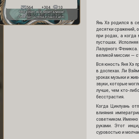
Фон профиля:
564
+304
10
Что хочет, все берет клинок!
19 551,1/0 07.26,1/5
Лишь был бы тверд и годен в дело.
Янь Хэ родился в с
десятки сражений, о
при родах, а когда
пустошах. Исполня
Лазурного Феникса. 
великой миссии — с
Вся юность Яня Хэ п
в доспехах. Ли Вэйм
уроках музыки и жив
звуки, которые могл
лучше, чем кто-либ
бесстрастия.
Когда Цинлуань отп
влияния императри
советником. Именно 
руками. Этот инци
суровостью и молча