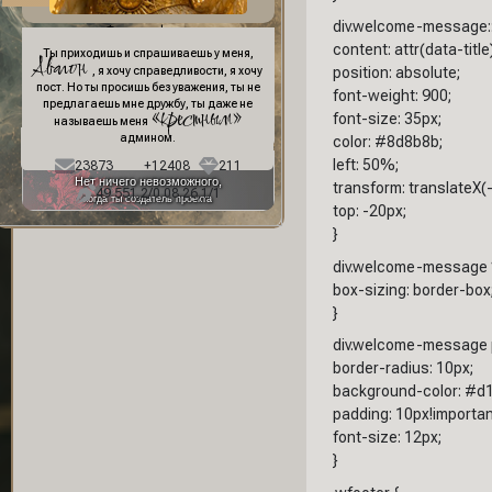
div.welcome-message::
Фон профиля:
content: attr(data-title)
Ты приходишь и спрашиваешь у меня,
Авалон
position: absolute;
, я хочу справедливости, я хочу
пост. Но ты просишь без уважения, ты не
font-weight: 900;
предлагаешь мне дружбу, ты даже не
«крестным»
font-size: 35px;
называешь меня
админом.
color: #8d8b8b;
left: 50%;
23873
+12408
211
Нет ничего невозможного,
transform: translateX(
49 551,2/0 08.26,1/1
когда ты создатель проекта
top: -20px;
}
div.welcome-message *
box-sizing: border-box
}
div.welcome-message 
border-radius: 10px;
background-color: #d1
padding: 10px!importan
font-size: 12px;
}