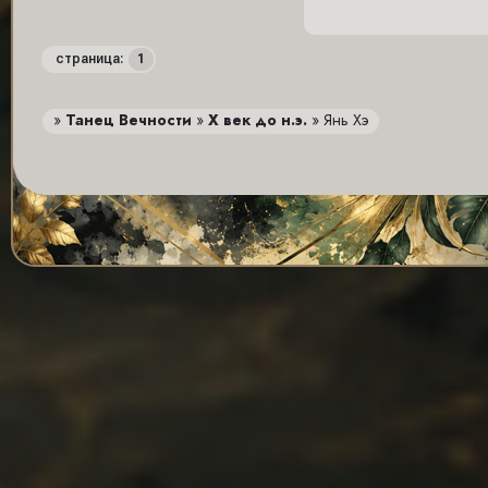
1
страница:
»
Танец Вечности
»
X век до н.э.
»
Янь Хэ