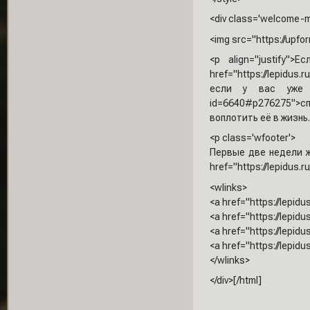
<div class='welcome-m
<img src="https://upfo
<p align="justify
href="https://lepidu
если у вас уже им
id=6640#p276275">с
воплотить её в жизнь.
<p class='wfooter'>
Первые две недели ж
href="https://lepidus.
<wlinks>
<a href="https://lepi
<a href="https://lepi
<a href="https://lepi
<a href="https://lepid
</wlinks>
</div>[/html]