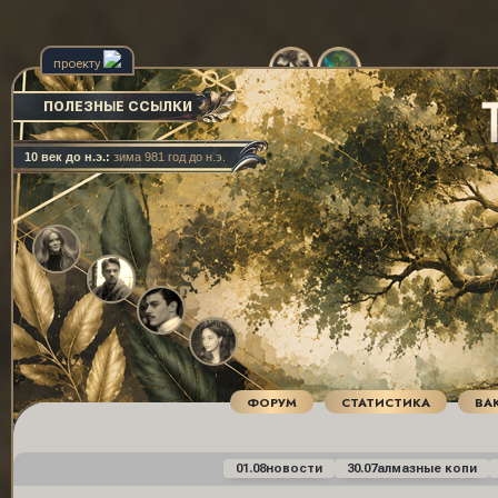
проекту
ПОЛЕЗНЫЕ ССЫЛКИ
10 век до н.э.:
зима 981 год до н.э.
ФОРУМ
СТАТИСТИКА
ВА
01.08
новости
30.07
алмазные копи