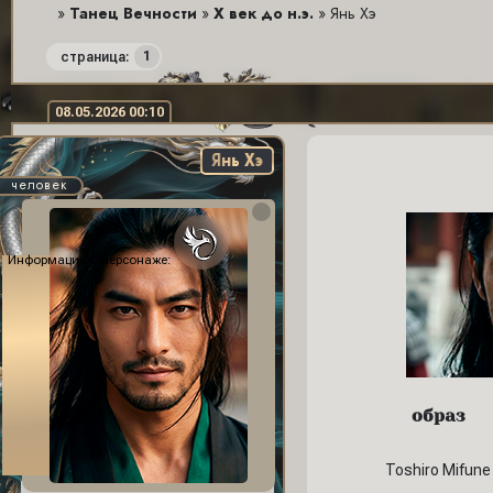
»
Танец Вечности
»
X век до н.э.
»
Янь Хэ
1
страница:
08.05.2026 00:10
Янь Хэ
человек
Информация о персонаже:
образ
Toshiro Mifune