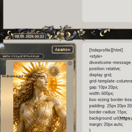
08.05.2026 00:23
Авалон
[hideprofile][html]
мать-создательница
<style>
div.welcome-message 
position: relative;
display: grid;
Информация о персонаже:
grid-template-columns:
gap: 10px 20px;
width: 600px;
box-sizing: border-box
padding: 25px 20px 20
border-radius: 15px;
background: url(
https:
margin: 20px auto;
}