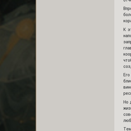
Впр
бол
кор
К э
нап
зап
гла
коо
что
соз
Его
бли
вин
рес
Но 
жиз
сов
люб
Тем