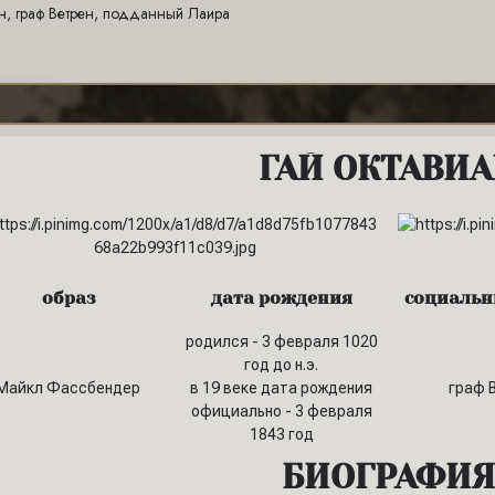
н, граф Ветрен, подданный Лаира
ГАЙ ОКТАВИ
образ
дата рождения
социальн
родился - 3 февраля 1020
год до н.э.
Майкл Фассбендер
в 19 веке дата рождения
граф 
официально - 3 февраля
1843 год
БИОГРАФИЯ