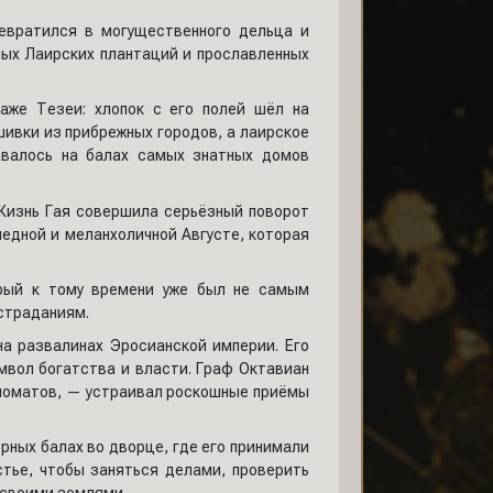
ревратился в могущественного дельца и
ных Лаирских плантаций и прославленных
аже Тезеи: хлопок с его полей шёл на
ивки из прибрежных городов, а лаирское
давалось на балах самых знатных домов
 Жизнь Гая совершила серьёзный поворот
ледной и меланхоличной Августе, которая
орый к тому времени уже был не самым
страданиям.
на развалинах Эросианской империи. Его
мвол богатства и власти. Граф Октавиан
пломатов, — устраивал роскошные приёмы
рных балах во дворце, где его принимали
стье, чтобы заняться делами, проверить
 своими землями.