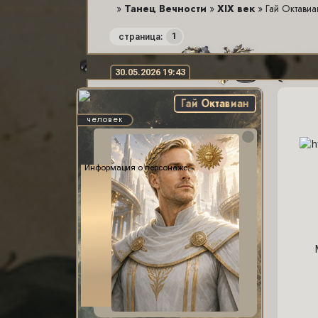
»
Танец Вечности
»
XIX век
»
Гай Октавиа
1
страница:
30.05.2026 19:43
Гай Октавиан
человек
Информация о персонаже: