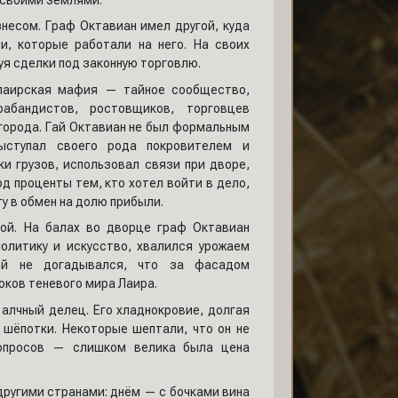
несом. Граф Октавиан имел другой, куда
, которые работали на него. На своих
уя сделки под законную торговлю.
 лаирская мафия — тайное сообщество,
абандистов, ростовщиков, торговцев
города. Гай Октавиан не был формальным
ыступал своего рода покровителем и
и грузов, использовал связи при дворе,
д проценты тем, кто хотел войти в дело,
у в обмен на долю прибыли.
ой. На балах во дворце граф Октавиан
олитику и искусство, хвалился урожаем
ей не догадывался, что за фасадом
ков теневого мира Лаира.
алчный делец. Его хладнокровие, долгая
 шёпотки. Некоторые шептали, что он не
вопросов — слишком велика была цена
ругими странами: днём — с бочками вина