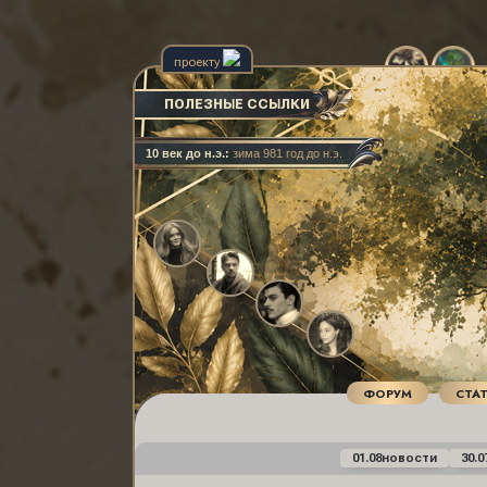
проекту
ПОЛЕЗНЫЕ ССЫЛКИ
10 век до н.э.:
зима 981 год до н.э.
ФОРУМ
СТА
01.08
новости
30.0