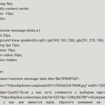
ay: flex;
fy-content: center;
m: -10px;
5px;
welcome-message wlinks a {
t: 23px;
round: linear-gradient(to right, rgb(189, 163, 128), rgb(251, 218, 165),
ng: 5px 15px;
size: 10px;
r-radius: 50px;
low: hidden;
le>
 class='welcome-message' data-title='ВЫ ПРИНЯТЫ!'>
src="https://upforme.ru/uploads/0011/93/3d/2/t474694.jpg" width="320
lign="justify">Если у вас есть сложности с выбором пар
="https://lepidus.ru/viewtopic.php?id=5331&p=12#p266788">обсужде
 у вас уже имеются идеи, обратите внимание на <a href