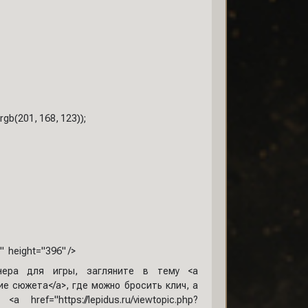
 rgb(201, 168, 123));
" height="396" />
тнера для игры, загляните в тему <a
ние сюжета</a>, где можно бросить клич, а
="https://lepidus.ru/viewtopic.php?