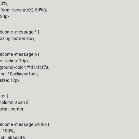
 50%;
form: translateX(-50%);
-20px;
welcome-message * {
izing: border-box;
welcome-message p {
r-radius: 10px;
ground-color: #d1cfcf7a;
ng: 10px!important;
size: 12px;
ter {
column: span 2;
align: center;
welcome-message wlinks {
h: 100%;
ion: absolute;