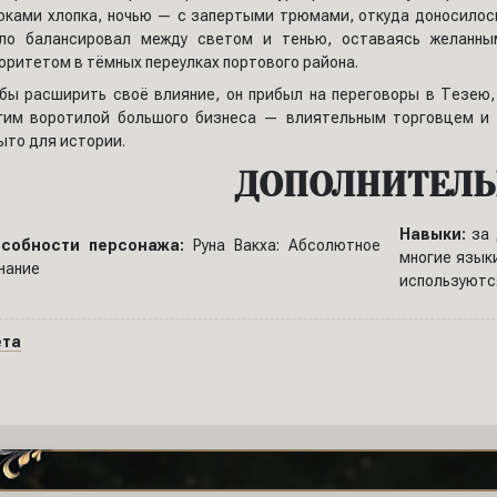
юками хлопка, ночью — с запертыми трюмами, откуда доносилось
ло балансировал между светом и тенью, оставаясь желанн
оритетом в тёмных переулках портового района.
бы расширить своё влияние, он прибыл на переговоры в Тезею,
гим воротилой большого бизнеса — влиятельным торговцем и 
ыто для истории.
ДОПОЛНИТЕЛЬ
Навыки:
за 
особности персонажа:
Руна Вакха: Абсолютное
многие языки
нание
используютс
ета