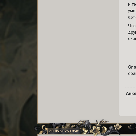
и т
уме
авт
Что
дру
скр
Сп
соз
Анк
30.05.2026 19:45