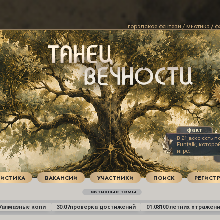
городское фэнтези / мистика / ф
В 21 веке есть 
Funtalk, которо
игре.
ТИСТИКА
ВАКАНСИИ
УЧАСТНИКИ
ПОИСК
РЕГИСТ
активные темы
7
алмазные копи
30.07
проверка достижений
01.08
100 летних отражени