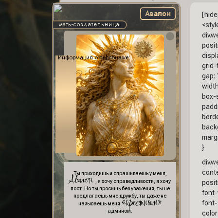
Авалон
[hide
мать-создательница
<styl
div.
positi
displa
Информация о персонаже:
grid-
gap: 
width
box-s
padd
borde
backg
margi
}
div.
Фон профиля:
conte
Ты приходишь и спрашиваешь у меня,
Авалон
posit
, я хочу справедливости, я хочу
пост. Но ты просишь без уважения, ты не
font-
предлагаешь мне дружбу, ты даже не
«крестным»
font-
называешь меня
админом.
color