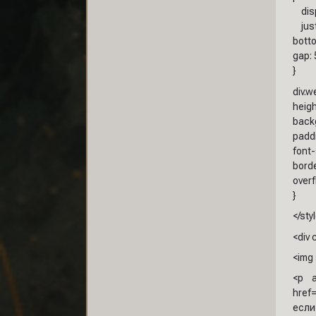
displ
justi
botto
gap: 
}
div.
heigh
backg
paddi
font-
borde
overf
}
</sty
<div
<img 
<p a
href
если