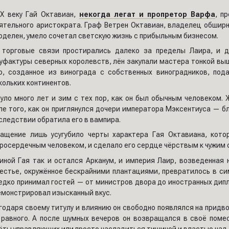
IX веку Гай Октавиан,
некогда легат и пропретор Варфа
, п
ятельного аристократа. Граф Ветрен Октавиан, владелец обшир
оделен, умело сочетал светскую жизнь с прибыльным бизнесом.
 торговые связи простирались далеко за пределы Лаира, и д
уфактуры северных королевств, лён закупали мастера тонкой выш
о, созданное из винограда с собственных виноградников, по
кольких континентов.
уло много лет и зим с тех пор, как он был обычным человеком.
ле того, как он приглянулся дочери императора Мэксентиуса — б
следствии обратила его в вампира.
ащение лишь усугубило черты характера Гая Октавиана, кот
росердечным человеком, и сделало его сердце чёрствым к чужим 
иной Гая так и остался Арканум, и империя Лаир, возведенная 
естье, окружённое бескрайними плантациями, превратилось в си
едко принимал гостей — от министров двора до иностранных ди
емонстрировал изысканный вкус.
годаря своему титулу и влиянию он свободно появлялся на придво
 равного. А после шумных вечеров он возвращался в своё поме
ёты управляющих или просто насладиться тишиной и властью над