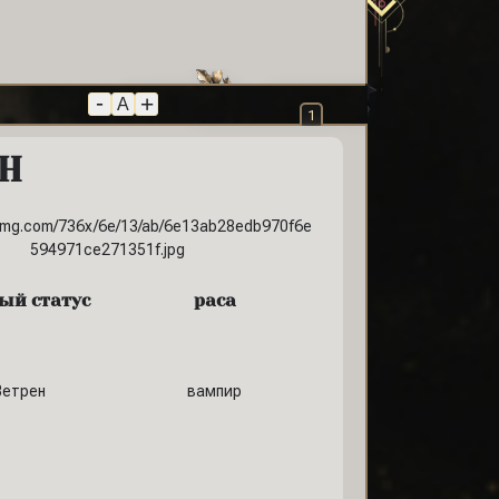
-
+
A
1
АН
ый статус
раса
Ветрен
вампир