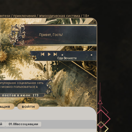
энтези / приключения / эпизодическая система / 18+
Привет, Гость!
Ода Вечности
популярная социальная сеть
й можно пользоваться в
РАЦИЯ
ВОЙТИ
й
01.08
ассоциации