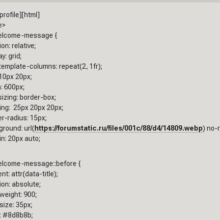
profile][html]
e>
welcome-message {
on: relative;
y: grid;
template-columns: repeat(2, 1fr);
10px 20px;
: 600px;
izing: border-box;
ing: 25px 20px 20px;
r-radius: 15px;
round: url(
https://forumstatic.ru/files/001c/88/d4/14809.webp
) no-
n: 20px auto;
welcome-message::before {
nt: attr(data-title);
ion: absolute;
weight: 900;
size: 35px;
: #8d8b8b;