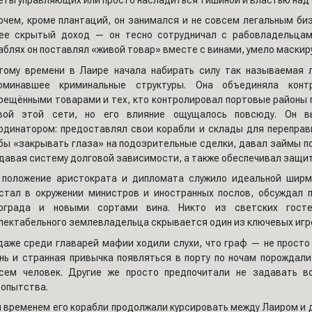
очем, кроме плантаций, он занимался и не совсем легальным биз
ее скрытый доход — он тесно сотрудничал с рабовладельцами
аблях он поставлял «живой товар» вместе с винами, умело маскир
тому времени в Лаире начала набирать силу так называемая
оминавшее криминальные структуры. Она объединяла контр
рещёнными товарами и тех, кто контролировал портовые районы 
вой этой сети, но его влияние ощущалось повсюду. Он в
рдинатором: предоставлял свои корабли и склады для переправк
бы «закрывать глаза» на подозрительные сделки, давал займы по
давая систему долговой зависимости, а также обеспечивал защит
 положение аристократа и дипломата служило идеальной ширм
стал в окружении министров и иностранных послов, обсуждал п
ограда и новыми сортами вина. Никто из светских гост
пектабельного землевладельца скрывается один из ключевых игро
даже среди главарей мафии ходили слухи, что граф — не просто 
нь и странная привычка появляться в порту по ночам порождали
сем человек. Другие же просто предпочитали не задавать 
опытства.
 временем его корабли продолжали курсировать между Лаиром и д