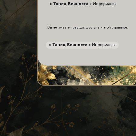
»
Танец Вечности
»
Информация
Вы не имеете прав для доступа к этой странице.
»
Танец Вечности
»
Информация