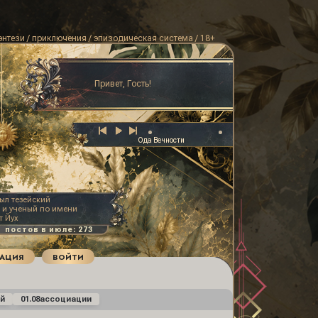
энтези / приключения / эпизодическая система / 18+
Привет, Гость!
Ода Вечности
рыл тезейский
 и ученый по имени
т Йух
РАЦИЯ
ВОЙТИ
й
01.08
ассоциации