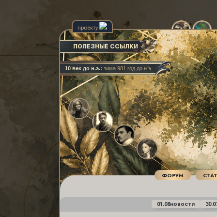
проекту
ПОЛЕЗНЫЕ ССЫЛКИ
10 век до н.э.:
зима 981 год до н.э.
ФОРУМ
СТА
01.08
новости
30.0