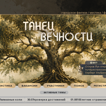
городское фэнтези / мистика / ф
Остров Йух отк
путешественник
Херберт Ульбрих
ТИСТИКА
ВАКАНСИИ
УЧАСТНИКИ
ПОИСК
РЕГИСТ
активные темы
7
алмазные копи
30.07
проверка достижений
01.08
100 летних отражени