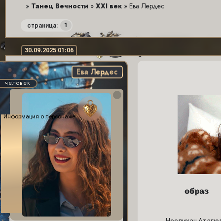
»
Танец Вечности
»
XXI век
»
Ева Лердес
1
страница:
30.09.2025 01:06
Ева Лердес
человек
Информация о персонаже:
образ