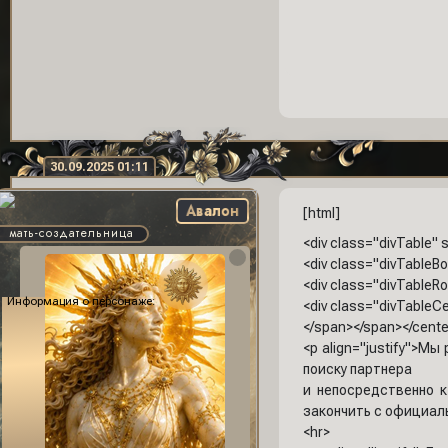
30.09.2025 01:11
Авалон
[html]
мать-создательница
<div class="divTable" 
<div class="divTableB
<div class="divTableR
Информация о персонаже:
<div class="divTableC
</span></span></cente
<p align="justify">М
поиску партнера
и непосредственно к
закончить с официал
<hr>