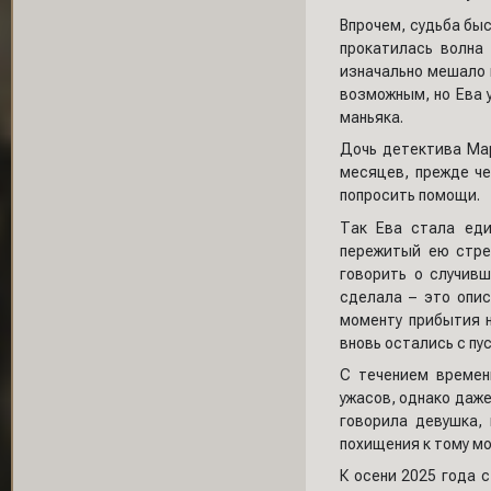
Впрочем, судьба бы
прокатилась волна
изначально мешало 
возможным, но Ева у
маньяка.
Дочь детектива Мар
месяцев, прежде че
попросить помощи.
Так Ева стала еди
пережитый ею стре
говорить о случивш
сделала – это опис
моменту прибытия н
вновь остались с пу
С течением времен
ужасов, однако даже
говорила девушка,
похищения к тому м
К осени 2025 года 