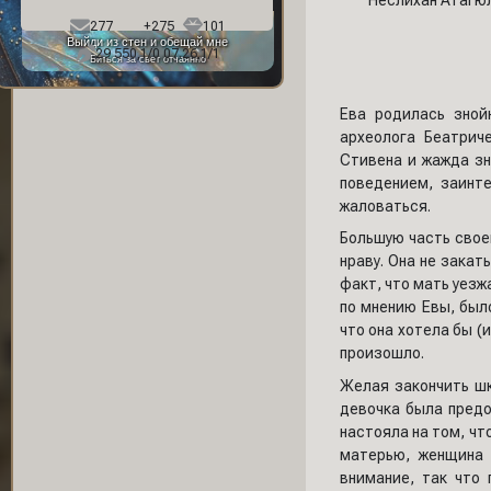
Неслихан Атагю
Фон профиля:
277
+275
101
Выйди из стен и обещай мне
29 550,1/0 07.26,1/1
Биться за свет отчаянно
Ева родилась зной
археолога Беатрич
Стивена и жажда зн
поведением, заинт
жаловаться.
Большую часть своей
нраву. Она не закат
факт, что мать уезж
по мнению Евы, был
что она хотела бы (
произошло.
Желая закончить шк
девочка была предо
настояла на том, чт
матерью, женщина 
внимание, так что