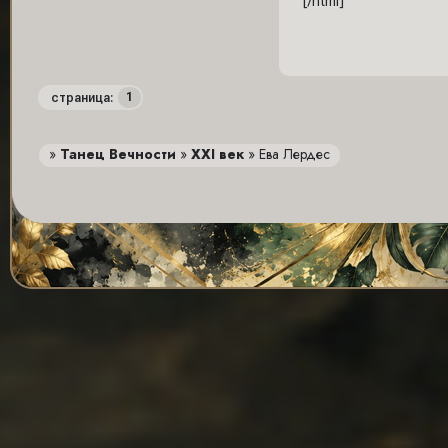
[/html]
1
страница:
»
Танец Вечности
»
XXI век
»
Ева Лердес