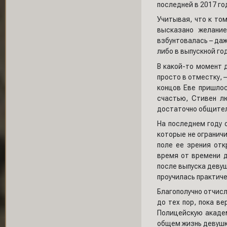
последней в 2017 го
Учитывая, что к то
высказано желание
взбунтовалась – даж
либо в выпускной го
В какой-то момент 
просто в отместку, 
концов Еве пришлос
счастью, Стивен л
достаточно общител
На последнем году 
которые не огранич
поле ее зрения отк
время от времени д
после выпуска деву
проучилась практиче
Благополучно отчисл
до тех пор, пока в
Полицейскую академ
общем жизнь девушк