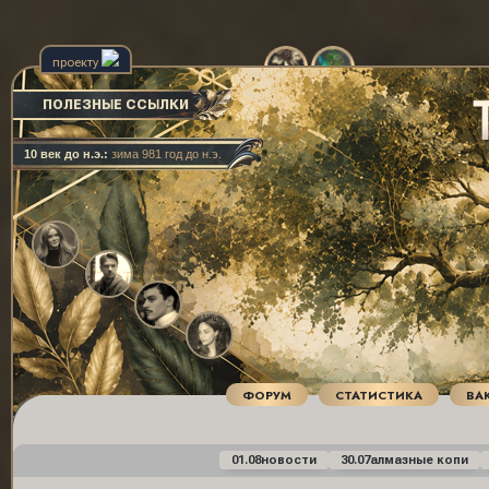
проекту
ПОЛЕЗНЫЕ ССЫЛКИ
10 век до н.э.:
зима 981 год до н.э.
ФОРУМ
СТАТИСТИКА
ВА
01.08
новости
30.07
алмазные копи