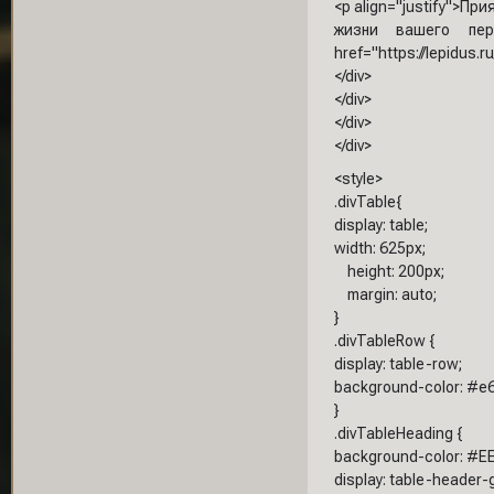
<p align="justify">П
жизни вашего пе
href="https://lepidus.
</div>
</div>
</div>
</div>
<style>
.divTable{
display: table;
width: 625px;
height: 200px;
margin: auto;
}
.divTableRow {
display: table-row;
background-color: #e
}
.divTableHeading {
background-color: #EE
display: table-header-