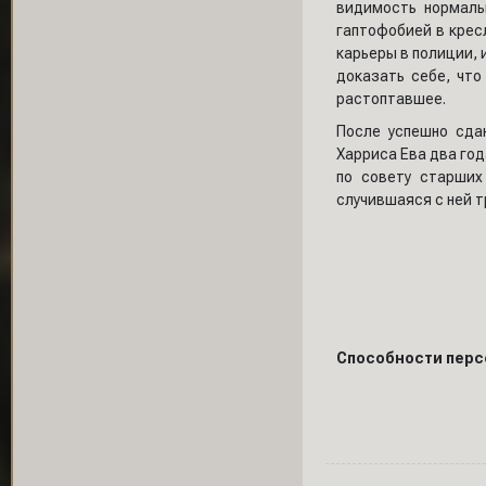
видимость нормаль
гаптофобией в крес
карьеры в полиции, 
доказать себе, что
растоптавшее.
После успешно сда
Харриса Ева два год
по совету старших
случившаяся с ней т
Способности перс