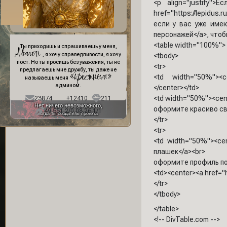
<p align="justify
href="https://lepidu
если у вас уже имеют
персонажей</a>, чтоб
Фон профиля:
<table width="100%">
Ты приходишь и спрашиваешь у меня,
Авалон
<tbody>
, я хочу справедливости, я хочу
пост. Но ты просишь без уважения, ты не
<tr>
предлагаешь мне дружбу, ты даже не
«крестным»
<td width="50%"><ce
называешь меня
админом.
</center></td>
<td width="50%"><cent
23874
+12410
211
Нет ничего невозможного,
оформите красиво сво
49 551,2/0 08.26,1/1
когда ты создатель проекта
</tr>
<tr>
<td width="50%"><cen
плашек</a><br>
оформите профиль по 
<td><center><a href="
</tr>
</tbody>
</table>
<!-- DivTable.com -->