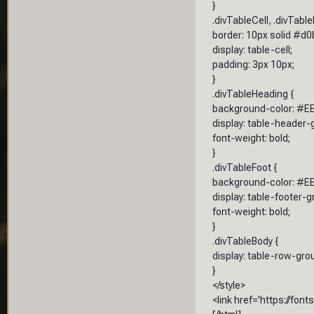
}
.divTableCell, .divTabl
border: 10px solid #d0
display: table-cell;
padding: 3px 10px;
}
.divTableHeading {
background-color: #EE
display: table-header-
font-weight: bold;
}
.divTableFoot {
background-color: #EE
display: table-footer-g
font-weight: bold;
}
.divTableBody {
display: table-row-gro
}
</style>
<link href='https://fon