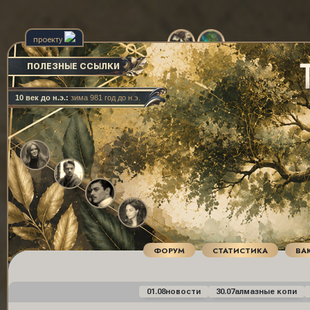
проекту
ПОЛЕЗНЫЕ ССЫЛКИ
10 век до н.э.:
зима 981 год до н.э.
ФОРУМ
СТАТИСТИКА
ВА
01.08
новости
30.07
алмазные копи