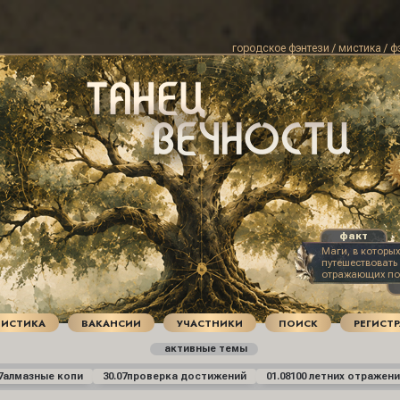
городское фэнтези / мистика / ф
Маги, в которых
путешествоват
отражающих пов
ТИСТИКА
ВАКАНСИИ
УЧАСТНИКИ
ПОИСК
РЕГИСТ
активные темы
7
алмазные копи
30.07
проверка достижений
01.08
100 летних отражени