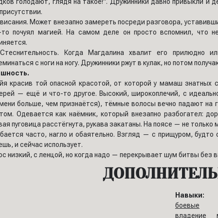
дков голодают, глядя на такое!". Дружинники давно привыкли и 
 присутствии.
ависания. Может внезапно замереть посреди разговора, уставивши
-то почуял магией. На самом деле он просто вспомнил, что 
иняется.
теснительность. Когда Магдалина хвалит его прилюдно ил
еминаться с ноги на ногу. Дружинники ржут в кулак, но потом получ
шность.
йя красив той опасной красотой, от которой у мамаш знатных 
ерей — ещё и что-то другое. Высокий, широкоплечий, с идеальн
мени больше, чем признаётся), тёмные волосы вечно падают на г
том. Одевается как наёмник, который внезапно разбогател: доро
вая пуговица расстёгнута, рукава закатаны. На поясе — не только м
бается часто, нагло и обаятельно. Взгляд — с прищуром, будто о
ешь, и сейчас использует.
ос низкий, с ленцой, но когда надо — перекрывает шум битвы без 
ДОПОЛНИТЕЛЬ
Навыки:
боевые
владение