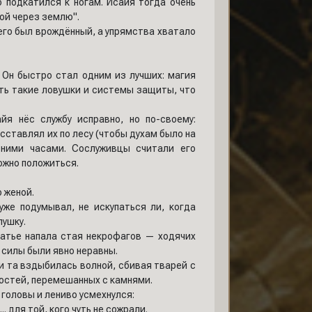
но подкатился к ногам. Исайя тогда очень
бой через землю".
него был врождённый, а упрямства хватало
 Он быстро стал одним из лучших: магия
ть такие ловушки и системы защиты, что
йя нёс службу исправно, но по-своему:
сставлял их по лесу (чтобы духам было на
 ними часами. Сослуживцы считали его
можно положиться.
о женой.
же подумывал, не искупаться ли, когда
пушку.
латье напала стая некрофагов — ходячих
 силы были явно неравны.
 и та вздыбилась волной, сбивая тварей с
костей, перемешанных с камнями.
 головы и лениво усмехнулся:
. для той, кого чуть не сожрали.