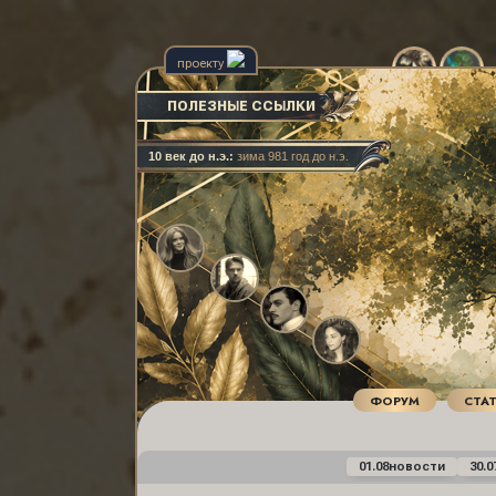
проекту
ПОЛЕЗНЫЕ ССЫЛКИ
19 век:
лето 1881 год
ФОРУМ
СТА
01.08
новости
30.0