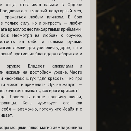
ом отца, оттачивал навыки в Ордене
 Предпочитает тяжёлый полуторный меч,
н сражаться любым клинком. В бою
не только силу, но и хитрость — любит
рага врасплох нестандартными приёмами.
бой:
Несмотря на любовь к оружию,
остоять за себя и голыми руками.
магию земли для усиления ударов, но и
пасный противник благодаря габаритам и
е оружие:
Владеет кинжалами и
ми ножами на достойном уровне. Часто
ой несколько штук "для красоты", но при
ти может и применить. Лук не жалует —
о, хочется слышать, как враги крякают".
да:
Провёл в седле половину жизни,
границы. Конь чувствует его как
 себя — возможно, потому что Исайя и с
ривает.
роды мощный, плюс магия земли усилила