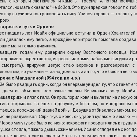
ень, о который споткнулся, и камень... треснул. А потом послуш
угался, но мать сказала: "Не бойся. Это духи предков говорят с то
ех пор он учился контролировать силу. Учился хорошо — талант у 
троих.
одость и путь в Ордене
естнадцать лет Исайя официально вступил в Орден Хранителей.
ли давалась ему легко, а врождённая хитрость помогала создава
ршие маги только дивились.
вадцати годам ему доверили охрану Восточного колодца. Иса
агораживал окрестности, вырезал из камня забавные фигурки и ра
 смотреть), приручил целую стаю воронов и разговаривал с
аковатым, но уважали — за надёжность и за то, что в бою на него 
реча с Магдалиной (994 год до н.э.)
йе было двадцать один, когда он впервые увидел ту, что станет ег
 днем он объезжал восточные склоны Великаньих озёр. Исайя у
ышал крики и лязг стали. Он пришпорил коня и вылетел на лесную о
тина открылась та ещё: на девушку в богатом, но изодранном п
твецов, порождений давней войны. Девушка отбивалась мечом, но
йя не раздумывал. Спрыгнув с коня, он ударил кулаком о землю —
. Через минуту всё было кончено: некрофаги превратились в груды 
ушка стояла, тяжело дыша, сжимая меч. Исайя оглядел её с ног до
латье, конечно, уже не спасти. Но ты в целом ничего так выглядишь..