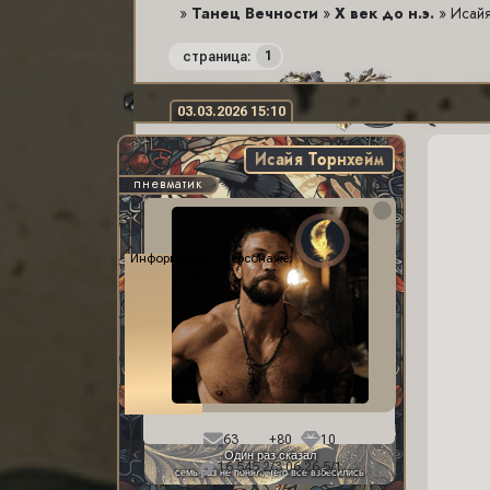
»
Танец Вечности
»
X век до н.э.
»
Исайя
1
страница:
03.03.2026 15:10
Исайя Торнхейм
пневматик
Информация о персонаже:
Фон профиля:
63
+80
10
Один раз сказал
16 545,2/3 06.26,5/1
семь раз не понял, чего все взбесились