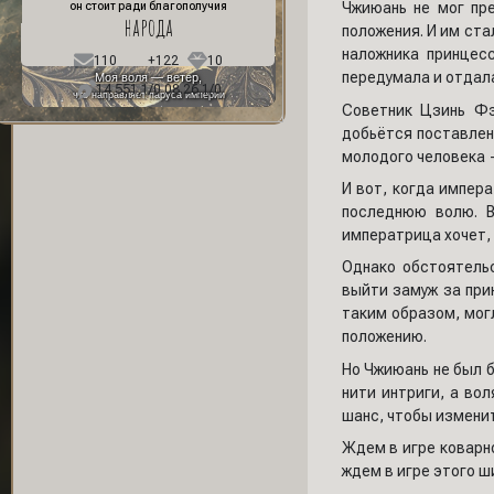
Чжиюань не мог пр
он стоит ради благополучия
народа
положения. И им ст
наложника принцес
110
+122
10
передумала и отдал
Моя воля — ветер,
14 551,1/0 08.26,1/0
что направляет паруса империи
Советник Цзинь Фэ
добьётся поставлен
молодого человека 
И вот, когда импер
последнюю волю. В
императрица хочет,
Однако обстоятельс
выйти замуж за при
таким образом, могл
положению.
Но Чжиюань не был б
нити интриги, а во
шанс, чтобы изменит
Ждем в игре коварно
ждем в игре этого ш