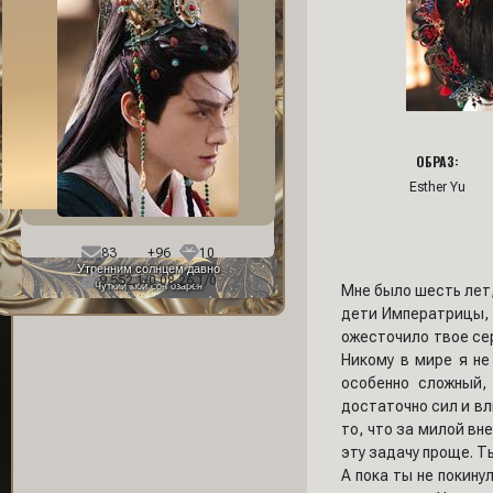
ОБРАЗ:
Esther Yu
Фон профиля:
83
+96
10
Утренним солнцем давно
9 552,1/0 08.26,1/0
Чуткий мой сон озарен
Мне было шесть лет,
дети Императрицы, а
ожесточило твое се
Никому в мире я не
особенно сложный,
достаточно сил и вл
то, что за милой вн
эту задачу проще. Т
А пока ты не покин