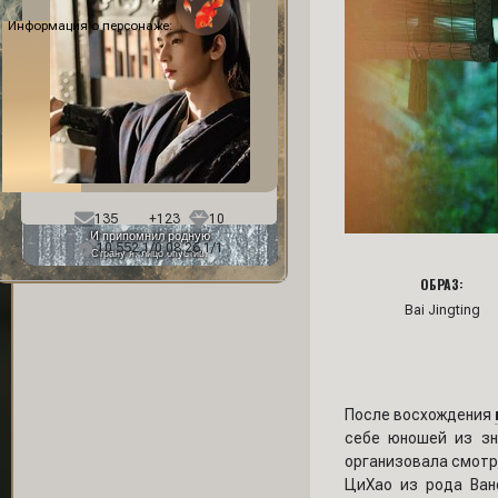
Информация о персонаже:
Фон профиля:
135
+123
10
И припомнил родную
10 552,1/0 08.26,1/1
Страну я, лицо опустив.
ОБРАЗ:
Bai Jingting
После восхождения
себе юношей из зн
организовала смотр
ЦиХао из рода Ван