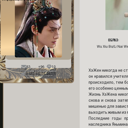
ОБРАЗ:
Wu Xiu Bo/Li Nai W
Фон профиля:
83
+96
10
ХэЖен никогда не ст
Утренним солнцем давно
9 552,1/0 08.26,1/0
Чуткий мой сон озарен
он нравился учител
происходило, тем б
его особенно ценным
Жизнь ХэЖена никогд
снова и снова затя
мишенью для завистн
выходить живым из 
Последние годы пр
наследника Яньмина