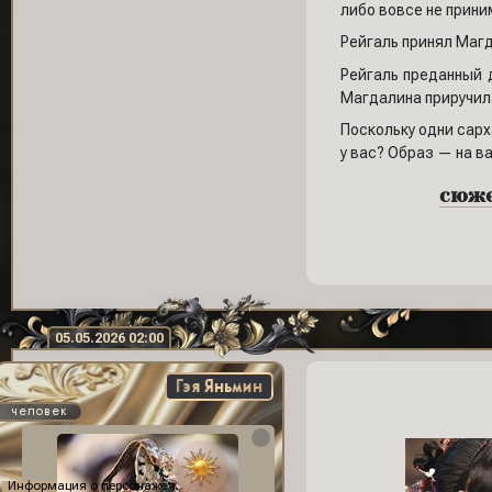
либо вовсе не прини
Рейгаль принял Магд
Рейгаль преданный д
Магдалина приручила
Поскольку одни сарх
у вас? Образ — на в
сюжет
05.05.2026 02:00
Гэя Яньмин
человек
Информация о персонаже: