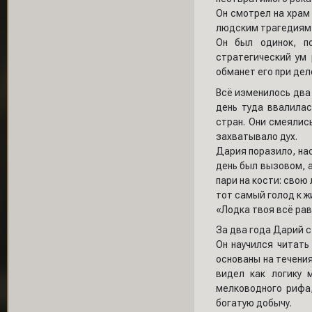
Он смотрел на храм 
людским трагедиям,
Он был одинок, п
стратегический ум 
обманет его при дел
Всё изменилось два 
день туда ввалила
стран. Они смеялис
захватывало дух.
Дария поразило, нас
день был вызовом, а
пари на кости: свою 
тот самый голод к жи
«Лодка твоя всё рав
За два года Дарий 
Он научился читать
основаны на течения
видел как логику 
мелководного рифа,
богатую добычу.