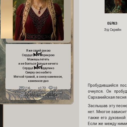
ОБРАЗ:
Эд Скрейн
Фон профиля:
Я же своей рукою
твоё
Сердце
прикрою
Можешь лететь
и не бояться больше ничего
твоё
Сердце
двулико
Сверху оно набито
Мягкой травой, а снизу каменное,
каменное дно
Пробудившийся пос
116
+172
10
очнулся. Он пробу
Потому и не страшно, что рядом
33 550,2/0 07.26,2/4
Сарханийская песня 
Потому и не скучно, что вместе
Заслышав эту песню,
нет. Многое зависит
также его духовной 
Если же между ними