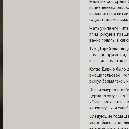
Мальчик рос среди 
подвешенных раков
переплетение нитей
гадали паломникам.
Мать учила его чита
птиц, рисунка трещи
важно понять, в како
Так Дарий унаслед
там, где другие вид
не по волнам, а по 
Когда Дарию было д
вмешательство Фетих
рухнул безмятежный
Элени умерла в забр
держала руку сына. 
«Сын… моя нить… к
человеку… чья судьб
Следующие годы Дар
море было для не
неотвратимого рока