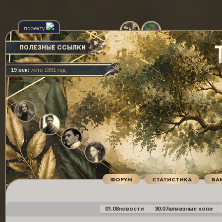
проекту
ПОЛЕЗНЫЕ ССЫЛКИ
21 век:
осень 2029 год
ФОРУМ
СТАТИСТИКА
ВА
01.08
новости
30.07
алмазные копи