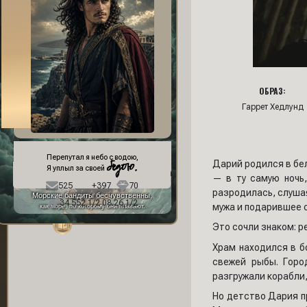
[td][align=center
[size=12]дата рож
[td][align=center
[size=12]професси
[/tr]

[tr]

[td align=center
ОБРАЗ:
[/tr]

[tr]

Гаррет Хедлунд
[td align=cente
[/tr]

[tr]

Фон профиля:
[td align=center 
[td align=center 
Перепутал я небо с водою,
бедою.
Дарий родился в бел
[/tr]

Я уплыл за своей
— в ту самую ночь,
[/table]
525
+397
70
разродилась, слуша
Морские бандиты бесчувственны,
34 552,1/2 08.26,1/2
мужа и подарившее 
как море, по которому они плавают.
Это сочли знаком: р
Храм находился в б
свежей рыбы. Горо
разгружали корабли,
Но детство Дария пр