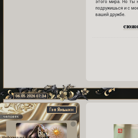
этого мира. Но ты 
подружишься и с мое
вашей дружбе.
сюжет
06.05.2026 07:34
Гэя Яньмин
человек
Информация о персонаже: