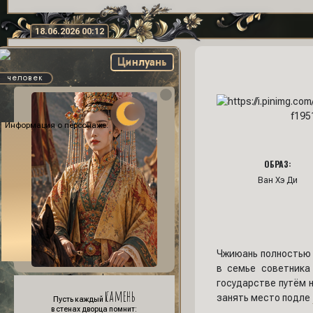
18.06.2026 00:12
Цинлуань
человек
Информация о персонаже:
ОБРАЗ:
Ван Хэ Ди
Чжиюань полностью 
в семье советника
Фон профиля:
государстве путём 
камень
занять место подле
Пусть каждый
в стенах дворца помнит: