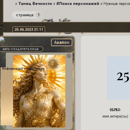
»
Танец Вечности
»
#Поиск персонажей
»
Нужные персон
1
страница:
25.06.2023 21:11
Авалон
мать-создательница
Информация о персонаже:
ОБРАЗ:
имя актера(сы)