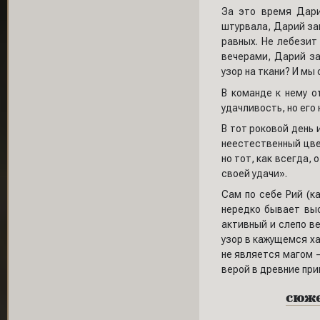
За это время Дари
штурвала, Дарий зан
равных. Не лебезит
вечерами, Дарий за
узор на ткани? И мы
В команде к нему о
удачливость, но его
В тот роковой день 
неестественный цве
но тот, как всегда,
своей удачи».
Сам по себе Рий (к
нередко бывает выс
активный и слепо ве
узор в кажущемся ха
не является магом —
верой в древние пр
сюжет