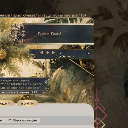
энтези / приключения / эпизодическая система / 18+
Привет, Гость!
Ода Вечности
я наделены силой,
т проявляться с 12-14 лет,
дуны заключают сделки с
 мага обращение "ведьма"
е похуже любого другого.
РАЦИЯ
ВОЙТИ
й
01.08
ассоциации