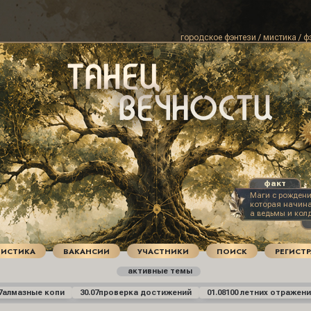
городское фэнтези / мистика / ф
Маги с рождени
которая начинае
а ведьмы и кол
демонами. Для
это оскорблени
ТИСТИКА
ВАКАНСИИ
УЧАСТНИКИ
ПОИСК
РЕГИСТ
активные темы
7
алмазные копи
30.07
проверка достижений
01.08
100 летних отражени