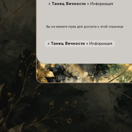
»
Танец Вечности
»
Информация
Вы не имеете прав для доступа к этой странице.
»
Танец Вечности
»
Информация